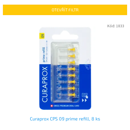
e
n
OTEVŘÍT FILTR
í
p
V
Kód:
1833
r
ý
o
p
d
i
u
s
k
p
t
r
ů
o
d
u
k
t
ů
Curaprox CPS 09 prime refill, 8 ks