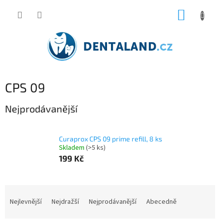
Přejít
NÁKUP
na
obsah
KOŠÍK
CPS 09
Nejprodávanější
Curaprox CPS 09 prime refill, 8 ks
Skladem
(>5 ks)
199 Kč
Ř
a
Nejlevnější
Nejdražší
Nejprodávanější
Abecedně
z