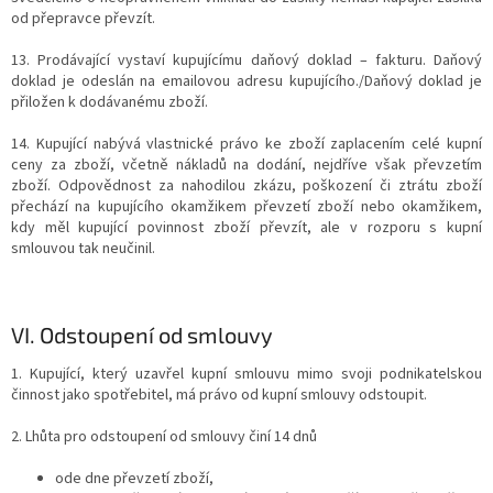
od přepravce převzít.
13. Prodávající vystaví kupujícímu daňový doklad – fakturu. Daňový
doklad je odeslán na emailovou adresu kupujícího./Daňový doklad je
přiložen k dodávanému zboží.
14. Kupující nabývá vlastnické právo ke zboží zaplacením celé kupní
ceny za zboží, včetně nákladů na dodání, nejdříve však převzetím
zboží. Odpovědnost za nahodilou zkázu, poškození či ztrátu zboží
přechází na kupujícího okamžikem převzetí zboží nebo okamžikem,
kdy měl kupující povinnost zboží převzít, ale v rozporu s kupní
smlouvou tak neučinil.
VI.
Odstoupení od smlouvy
1. Kupující, který uzavřel kupní smlouvu mimo svoji podnikatelskou
činnost jako spotřebitel, má právo od kupní smlouvy odstoupit.
2. Lhůta pro odstoupení od smlouvy činí 14 dnů
ode dne převzetí zboží,