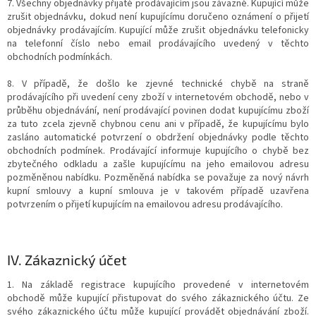
7. Všechny objednávky přijaté prodávajícím jsou závazné. Kupující může
zrušit objednávku, dokud není kupujícímu doručeno oznámení o přijetí
objednávky prodávajícím. Kupující může zrušit objednávku telefonicky
na telefonní číslo nebo email prodávajícího uvedený v těchto
obchodních podmínkách.
8. V případě, že došlo ke zjevné technické chybě na straně
prodávajícího při uvedení ceny zboží v internetovém obchodě, nebo v
průběhu objednávání, není prodávající povinen dodat kupujícímu zboží
za tuto zcela zjevně chybnou cenu ani v případě, že kupujícímu bylo
zasláno automatické potvrzení o obdržení objednávky podle těchto
obchodních podmínek. Prodávající informuje kupujícího o chybě bez
zbytečného odkladu a zašle kupujícímu na jeho emailovou adresu
pozměněnou nabídku. Pozměněná nabídka se považuje za nový návrh
kupní smlouvy a kupní smlouva je v takovém případě uzavřena
potvrzením o přijetí kupujícím na emailovou adresu prodávajícího.
IV.
Zákaznický účet
1. Na základě registrace kupujícího provedené v internetovém
obchodě může kupující přistupovat do svého zákaznického účtu. Ze
svého zákaznického účtu může kupující provádět objednávání zboží.