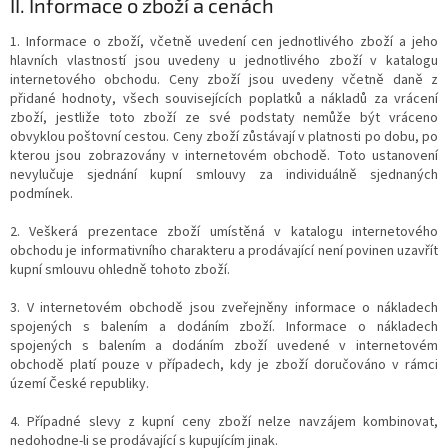
II.
Informace o zboží a cenách
1. Informace o zboží, včetně uvedení cen jednotlivého zboží a jeho
hlavních vlastností jsou uvedeny u jednotlivého zboží v katalogu
internetového obchodu. Ceny zboží jsou uvedeny včetně daně z
přidané hodnoty, všech souvisejících poplatků a nákladů za vrácení
zboží, jestliže toto zboží ze své podstaty nemůže být vráceno
obvyklou poštovní cestou. Ceny zboží zůstávají v platnosti po dobu, po
kterou jsou zobrazovány v internetovém obchodě. Toto ustanovení
nevylučuje sjednání kupní smlouvy za individuálně sjednaných
podmínek.
2. Veškerá prezentace zboží umístěná v katalogu internetového
obchodu je informativního charakteru a prodávající není povinen uzavřít
kupní smlouvu ohledně tohoto zboží.
3. V internetovém obchodě jsou zveřejněny informace o nákladech
spojených s balením a dodáním zboží. Informace o nákladech
spojených s balením a dodáním zboží uvedené v internetovém
obchodě platí pouze v případech, kdy je zboží doručováno v rámci
území České republiky.
4. Případné slevy z kupní ceny zboží nelze navzájem kombinovat,
nedohodne-li se prodávající s kupujícím jinak.