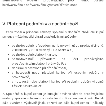
softwarového vybavení prodávajícího, popř. nutnou údržbu
hardwarového a softwarového vybavení třetích osob.
V.
Platební podmínky a dodání zboží
1. Cenu zboží a případné náklady spojené s dodáním zboží dle kupní
smlouvy může kupující uhradit následujícími způsoby:
bezhotovostně převodem na bankovní účet prodávajícího č.
2900280393 / 2010, vedený u Fio banka a.s.,
bezhotovostně platební kartou,
bezhotovostně převodem na účet prodávajícího
prostřednictvím platební brány Go Pay
dobírkou v hotovosti při předání zboží,
v hotovosti nebo platební kartou při osobním odběru v
provozovně,
v hotovosti nebo platební kartou při osobním odběru výdejně
zásilek Zasilkovna.cz
2. Společně s kupní cenou je kupující povinen uhradit prodávajícímu
náklady spojené s balením a dodáním zboží ve smluvené výši. Není-li
dále uvedeno výslovně jinak, rozumí se dále kupní cenou i náklady