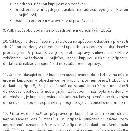
na adresu určenou kupujícím objednávce
prostřednictvím výdejny zásilek na adresu výdejny, kterou
kupující určil,
osobním odběrem v provozovně prodávajícího
9.
Volba způsobu dodání se provádí během objednávání zboží.
10. Náklady na dodání zboží v závislosti na způsobu odeslání a převzetí
zboží jsou uvedeny v objednávce kupujícího a v potvrzení objednávky
prodávajícím. V případě, že je způsob dopravy smluven na základě
zvláštního požadavku kupujícího, nese kupující riziko a případné
dodatečné náklady spojené s tímto způsobem dopravy.
11. Je-li prodávající podle kupní smlouvy povinen dodat zboží na místo
určené kupujícím v objednávce, je kupující povinen převzít zboží při
dodání. V případě, že je z důvodů na straně kupujícího nutno zboží
doručovat opakovaně nebo jiným způsobem, než bylo uvedeno v
objednávce, je kupující povinen uhradit náklady spojené s opakovaným
doručováním zboží, resp. náklady spojené s jiným způsobem doručení.
12. Při převzetí zboží od přepravce je kupující povinen zkontrolovat
neporušenost obalů zboží a v případě jakýchkoliv závad toto
neprodleně oznámit přepravci. V případě shledání porušení obalu
svědčícího o neoprávněném vniknutí do zásilky nemusí kupující zásilku