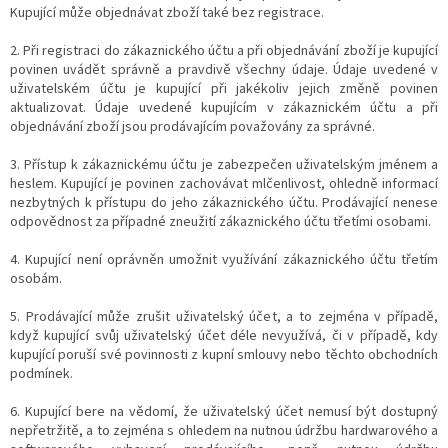
Kupující může objednávat zboží také bez registrace.
2. Při registraci do zákaznického účtu a při objednávání zboží je kupující
povinen uvádět správně a pravdivě všechny údaje. Údaje uvedené v
uživatelském účtu je kupující při jakékoliv jejich změně povinen
aktualizovat. Údaje uvedené kupujícím v zákaznickém účtu a při
objednávání zboží jsou prodávajícím považovány za správné.
3. Přístup k zákaznickému účtu je zabezpečen uživatelským jménem a
heslem. Kupující je povinen zachovávat mlčenlivost, ohledně informací
nezbytných k přístupu do jeho zákaznického účtu. Prodávající nenese
odpovědnost za případné zneužití zákaznického účtu třetími osobami.
4. Kupující není oprávněn umožnit využívání zákaznického účtu třetím
osobám.
5. Prodávající může zrušit uživatelský účet, a to zejména v případě,
když kupující svůj uživatelský účet déle nevyužívá, či v případě, kdy
kupující poruší své povinnosti z kupní smlouvy nebo těchto obchodních
podmínek.
6. Kupující bere na vědomí, že uživatelský účet nemusí být dostupný
nepřetržitě, a to zejména s ohledem na nutnou údržbu hardwarového a