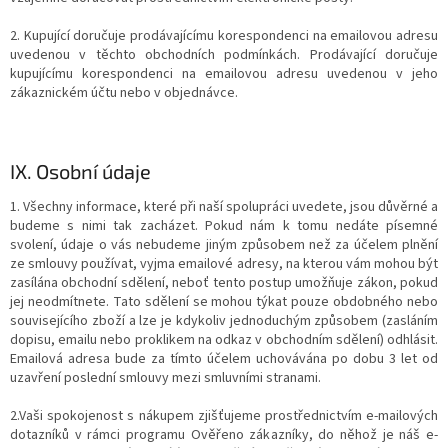
2. Kupující doručuje prodávajícímu korespondenci na emailovou adresu
uvedenou v těchto obchodních podmínkách. Prodávající doručuje
kupujícímu korespondenci na emailovou adresu uvedenou v jeho
zákaznickém účtu nebo v objednávce.
IX.
Osobní údaje
1. Všechny informace, které při naší spolupráci uvedete, jsou důvěrné a
budeme s nimi tak zacházet. Pokud nám k tomu nedáte písemné
svolení, údaje o vás nebudeme jiným způsobem než za účelem plnění
ze smlouvy používat, vyjma emailové adresy, na kterou vám mohou být
zasílána obchodní sdělení, neboť tento postup umožňuje zákon, pokud
jej neodmítnete. Tato sdělení se mohou týkat pouze obdobného nebo
souvisejícího zboží a lze je kdykoliv jednoduchým způsobem (zasláním
dopisu, emailu nebo proklikem na odkaz v obchodním sdělení) odhlásit.
Emailová adresa bude za tímto účelem uchovávána po dobu 3 let od
uzavření poslední smlouvy mezi smluvními stranami.
2.
Vaši spokojenost s nákupem zjišťujeme prostřednictvím e-mailových
dotazníků v rámci programu Ověřeno zákazníky, do něhož je náš e-