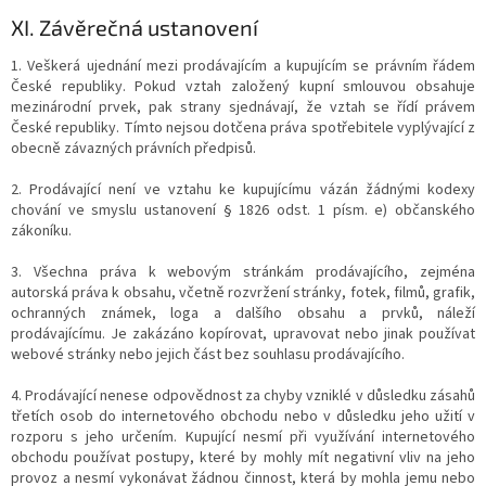
XI.
Závěrečná ustanovení
1. Veškerá ujednání mezi prodávajícím a kupujícím se právním řádem
České republiky. Pokud vztah založený kupní smlouvou obsahuje
mezinárodní prvek, pak strany sjednávají, že vztah se řídí právem
České republiky. Tímto nejsou dotčena práva spotřebitele vyplývající z
obecně závazných právních předpisů.
2. Prodávající není ve vztahu ke kupujícímu vázán žádnými kodexy
chování ve smyslu ustanovení § 1826 odst. 1 písm. e) občanského
zákoníku.
3. Všechna práva k webovým stránkám prodávajícího, zejména
autorská práva k obsahu, včetně rozvržení stránky, fotek, filmů, grafik,
ochranných známek, loga a dalšího obsahu a prvků, náleží
prodávajícímu. Je zakázáno kopírovat, upravovat nebo jinak používat
webové stránky nebo jejich část bez souhlasu prodávajícího.
4. Prodávající nenese odpovědnost za chyby vzniklé v důsledku zásahů
třetích osob do internetového obchodu nebo v důsledku jeho užití v
rozporu s jeho určením. Kupující nesmí při využívání internetového
obchodu používat postupy, které by mohly mít negativní vliv na jeho
provoz a nesmí vykonávat žádnou činnost, která by mohla jemu nebo