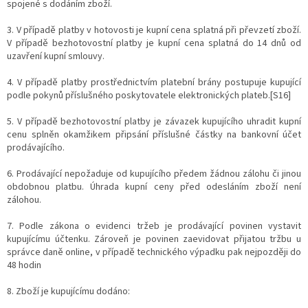
spojené s dodáním zboží.
3. V případě platby v hotovosti je kupní cena splatná při převzetí zboží.
V případě bezhotovostní platby je kupní cena splatná do 14 dnů od
uzavření kupní smlouvy.
4. V případě platby prostřednictvím platební brány postupuje kupující
podle pokynů příslušného poskytovatele elektronických plateb.[S16]
5. V případě bezhotovostní platby je závazek kupujícího uhradit kupní
cenu splněn okamžikem připsání příslušné částky na bankovní účet
prodávajícího.
6. Prodávající nepožaduje od kupujícího předem žádnou zálohu či jinou
obdobnou platbu. Úhrada kupní ceny před odesláním zboží není
zálohou.
7. Podle zákona o evidenci tržeb je prodávající povinen vystavit
kupujícímu účtenku. Zároveň je povinen zaevidovat přijatou tržbu u
správce daně online, v případě technického výpadku pak nejpozději do
48 hodin
8. Zboží je kupujícímu dodáno: