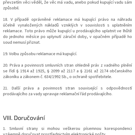
převzetím věci věděl, že věc má vadu, anebo pokud kupující vadu sám
způsobil.
18. V případě oprávněné reklamace má kupující právo na náhradu
účelně vynaložených nákladů vzniklých v souvislosti s uplatněním
reklamace. Toto právo může kupující u prodávajícího uplatnit ve lhůtě
do jednoho měsíce po uplynutí záruční doby, v opačném případě ho
soud nemusí přiznat.
19. Volbu způsobu reklamace má kupující.
20. Práva a povinnosti smluvních stran ohledně práv z vadného plnění
se řídí § 1914 až 1925, § 2099 až 2117 a § 2161 až 2174 občanského
zákoníku a zákonem č. 634/1992 Sb., o ochraně spotřebitele.
21. Další práva a povinnosti stran související s odpovědností
prodávajícího za vady upravuje reklamační řád prodávajícího.
VIII.
Doručování
1. Smluvní strany si mohou veškerou písemnou korespondenci
vzájemně doručovat prostřednictvím elektronické pošty.