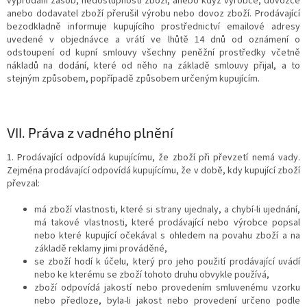
vyprodání zásob, nedostupnosti zboží, anebo když výrobce, dovozce
anebo dodavatel zboží přerušil výrobu nebo dovoz zboží. Prodávající
bezodkladně informuje kupujícího prostřednictví emailové adresy
uvedené v objednávce a vrátí ve lhůtě 14 dnů od oznámení o
odstoupení od kupní smlouvy všechny peněžní prostředky včetně
nákladů na dodání, které od něho na základě smlouvy přijal, a to
stejným způsobem, popřípadě způsobem určeným kupujícím.
VII.
Práva z vadného plnění
1. Prodávající odpovídá kupujícímu, že zboží při převzetí nemá vady.
Zejména prodávající odpovídá kupujícímu, že v době, kdy kupující zboží
převzal:
má zboží vlastnosti, které si strany ujednaly, a chybí-li ujednání,
má takové vlastnosti, které prodávající nebo výrobce popsal
nebo které kupující očekával s ohledem na povahu zboží a na
základě reklamy jimi prováděné,
se zboží hodí k účelu, který pro jeho použití prodávající uvádí
nebo ke kterému se zboží tohoto druhu obvykle používá,
zboží odpovídá jakostí nebo provedením smluvenému vzorku
nebo předloze, byla-li jakost nebo provedení určeno podle