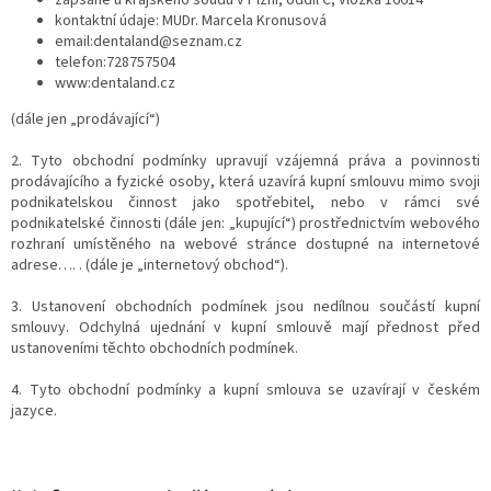
zapsané u krajského soudu v Plzni, oddíl C, vložka 16614
kontaktní údaje: MUDr. Marcela Kronusová
email:dentaland@seznam.cz
telefon:728757504
www:dentaland.cz
(dále jen „prodávající“)
2. Tyto obchodní podmínky upravují vzájemná práva a povinnosti
prodávajícího a fyzické osoby, která uzavírá kupní smlouvu mimo svoji
podnikatelskou činnost jako spotřebitel, nebo v rámci své
podnikatelské činnosti (dále jen: „kupující“) prostřednictvím webového
rozhraní umístěného na webové stránce dostupné na internetové
adrese…. . (dále je „internetový obchod“).
3. Ustanovení obchodních podmínek jsou nedílnou součástí kupní
smlouvy. Odchylná ujednání v kupní smlouvě mají přednost před
ustanoveními těchto obchodních podmínek.
4. Tyto obchodní podmínky a kupní smlouva se uzavírají v českém
jazyce.