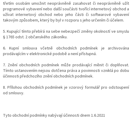
třetím osobám umožnit neoprávněně zasahovat či neoprávněně užít
programové vybavení nebo další součásti tvořící internetový obchod a
užívat internetový obchod nebo jeho části či softwarové vybavení
takovým způsobem, který by byl v rozporu s jeho určením či účelem.
5. Kupující tímto přebírá na sebe nebezpečí změny okolností ve smyslu
§ 1765 odst. 2 občanského zákoníku.
6. Kupní smlouva včetně obchodních podmínek je archivována
prodávajícím v elektronické podobě a není přístupná.
7. Znění obchodních podmínek může prodávající měnit či doplňovat.
Tímto ustanovením nejsou dotčena práva a povinnosti vzniklá po dobu
účinnosti předchozího znění obchodních podmínek.
8. Přílohou obchodních podmínek je vzorový formulář pro odstoupení
od smlouvy.
Tyto obchodní podmínky nabývají účinnosti dnem 1.6.2021