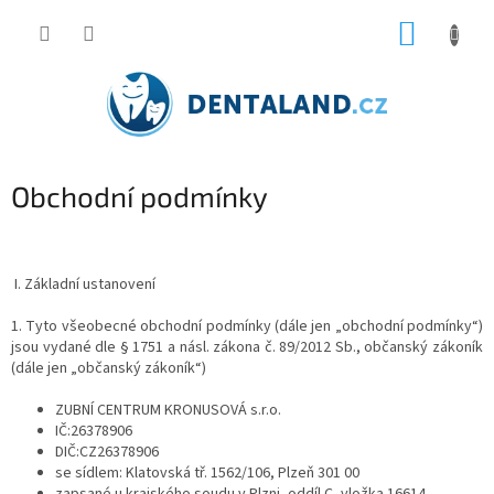
Přejít
NÁKUP
na
obsah
KOŠÍK
Obchodní podmínky
I. Základní ustanovení
1. Tyto všeobecné obchodní podmínky (dále jen „obchodní podmínky“)
jsou vydané dle § 1751 a násl. zákona č. 89/2012 Sb., občanský zákoník
(dále jen „občanský zákoník“)
ZUBNÍ CENTRUM KRONUSOVÁ s.r.o.
IČ:26378906
DIČ:CZ26378906
se sídlem: Klatovská tř. 1562/106, Plzeň 301 00