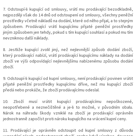
7. Odstoupí-li kupující od smlouvy, vrátí mu prodávající bezodkladně,
nejpozději však do 14 dnů od odstoupení od smlouvy, všechny peněžní
prostředky včetně nákladů na dodání, které od něho přijal, a to stejným
způsobem. Prodávající vrátí kupujícímu přijaté peněžní prostředky
jiným způsobem jen tehdy, pokud s tím kupující souhlasí a pokud mu tím
nevzniknou další náklady.
8. Jestliže kupující zvolil jiný, než nejlevnější způsob dodání zboží,
který prodávající nabízí, vrátí prodávající kupujícímu náklady na dodání
zboží ve výši odpovídající nejlevnějšímu nabízenému způsobu dodání
zboží.
9. Odstoupí-li kupující od kupní smlouvy, není prodávající povinen vrátit
přijaté peněžní prostředky kupujícímu dříve, než mu kupující zboží
předá nebo prokáže, že zboží prodávajícímu odeslal.
10. Zboží musí vrátit kupující prodávajícímu nepoškozené,
neopotřebené a neznečištěné a je-li to možné, v původním obalu.
Nárok na náhradu škody vzniklé na zboží je prodávající oprávněn
jednostranně započíst proti nároku kupujícího na vrácení kupní ceny.
11. Prodávající je oprávněn odstoupit od kupní smlouvy z důvodu