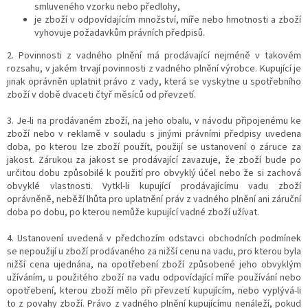
smluveného vzorku nebo předlohy,
je zboží v odpovídajícím množství, míře nebo hmotnosti a
zboží
vyhovuje požadavkům právních předpisů.
2. Povinnosti z vadného plnění má prodávající nejméně v takovém
rozsahu, v jakém trvají povinnosti z vadného plnění výrobce. Kupující je
jinak oprávněn uplatnit právo z vady, která se vyskytne u spotřebního
zboží v době dvaceti čtyř měsíců od převzetí.
3. Je-li na prodávaném zboží, na jeho obalu, v návodu připojenému ke
zboží nebo v reklamě v souladu s jinými právními předpisy uvedena
doba, po kterou lze zboží použít, použijí se ustanovení o záruce za
jakost. Zárukou za jakost se prodávající zavazuje, že zboží bude po
určitou dobu způsobilé k použití pro obvyklý účel nebo že si zachová
obvyklé vlastnosti. Vytkl-li kupující prodávajícímu vadu zboží
oprávněně, neběží lhůta pro uplatnění práv z vadného plnění ani záruční
doba po dobu, po kterou nemůže kupující vadné zboží užívat.
4. Ustanovení uvedená v předchozím odstavci obchodních podmínek
se nepoužijí u zboží prodávaného za nižší cenu na vadu, pro kterou byla
nižší cena ujednána, na opotřebení zboží způsobené jeho obvyklým
užíváním, u použitého zboží na vadu odpovídající míře používání nebo
opotřebení, kterou zboží mělo při převzetí kupujícím, nebo vyplývá-li
to z povahy zboží. Právo z vadného plnění kupujícímu nenáleží, pokud