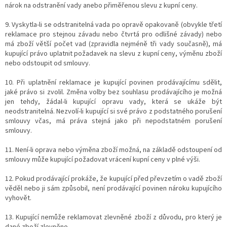
nárok na odstranění vady anebo přiměřenou slevu z kupní ceny.
9. Vyskytla-li se odstranitelná vada po opravě opakovaně (obvykle třetí
reklamace pro stejnou závadu nebo čtvrtá pro odlišné závady) nebo
má zboží větší počet vad (zpravidla nejméně tři vady současně), má
kupující právo uplatnit požadavek na slevu z kupní ceny, výměnu zboží
nebo odstoupit od smlouvy.
10. Při uplatnění reklamace je kupující povinen prodávajícímu sdělit,
jaké právo si zvolil. Změna volby bez souhlasu prodávajícího je možná
jen tehdy, žádal-li kupující opravu vady, která se ukáže být
neodstranitelná. Nezvolí-li kupující si své právo z podstatného porušení
smlouvy včas, má práva stejná jako při nepodstatném porušení
smlouvy.
11. Není-li oprava nebo výměna zboží možná, na základě odstoupení od
smlouvy může kupující požadovat vrácení kupní ceny v plné výši.
12. Pokud prodávající prokáže, že kupující před převzetím o vadě zboží
věděl nebo ji sám způsobil, není prodávající povinen nároku kupujícího
vyhovět.
13. Kupující nemůže reklamovat zlevněné zboží z důvodu, pro který je
dané zboží zlevněno.