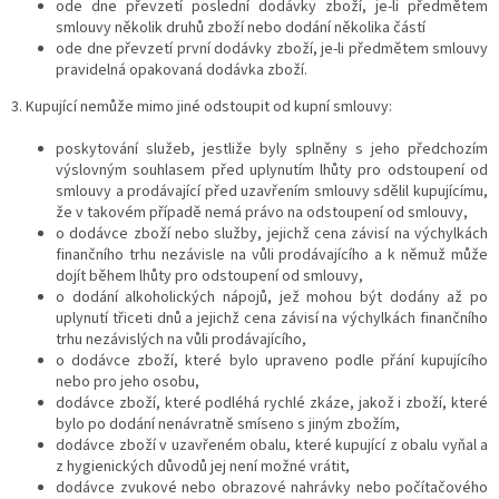
ode dne převzetí poslední dodávky zboží, je-li předmětem
smlouvy několik druhů zboží nebo dodání několika částí
ode dne převzetí první dodávky zboží, je-li předmětem smlouvy
pravidelná opakovaná dodávka zboží.
3. Kupující nemůže mimo jiné odstoupit od kupní smlouvy:
poskytování služeb, jestliže byly splněny s jeho předchozím
výslovným souhlasem před uplynutím lhůty pro odstoupení od
smlouvy a prodávající před uzavřením smlouvy sdělil kupujícímu,
že v takovém případě nemá právo na odstoupení od smlouvy,
o dodávce zboží nebo služby, jejichž cena závisí na výchylkách
finančního trhu nezávisle na vůli prodávajícího a k němuž může
dojít během lhůty pro odstoupení od smlouvy,
o dodání alkoholických nápojů, jež mohou být dodány až po
uplynutí třiceti dnů a jejichž cena závisí na výchylkách finančního
trhu nezávislých na vůli prodávajícího,
o dodávce zboží, které bylo upraveno podle přání kupujícího
nebo pro jeho osobu,
dodávce zboží, které podléhá rychlé zkáze, jakož i zboží, které
bylo po dodání nenávratně smíseno s jiným zbožím,
dodávce zboží v uzavřeném obalu, které kupující z obalu vyňal a
z hygienických důvodů jej není možné vrátit,
dodávce zvukové nebo obrazové nahrávky nebo počítačového