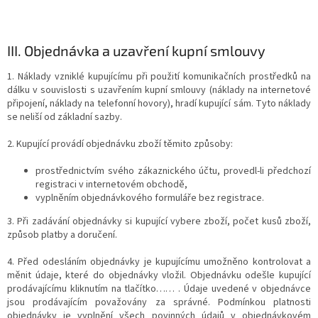
III.
Objednávka a uzavření kupní smlouvy
1. Náklady vzniklé kupujícímu při použití komunikačních prostředků na
dálku v souvislosti s uzavřením kupní smlouvy (náklady na internetové
připojení, náklady na telefonní hovory), hradí kupující sám. Tyto náklady
se neliší od základní sazby.
2. Kupující provádí objednávku zboží těmito způsoby:
prostřednictvím svého zákaznického účtu, provedl-li předchozí
registraci v internetovém obchodě,
vyplněním objednávkového formuláře bez registrace.
3. Při zadávání objednávky si kupující vybere zboží, počet kusů zboží,
způsob platby a doručení.
4. Před odesláním objednávky je kupujícímu umožněno kontrolovat a
měnit údaje, které do objednávky vložil. Objednávku odešle kupující
prodávajícímu kliknutím na tlačítko…… . Údaje uvedené v objednávce
jsou prodávajícím považovány za správné. Podmínkou platnosti
objednávky je vyplnění všech povinných údajů v objednávkovém