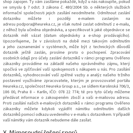
shop zapojen. Ty vám zasíláme pokaždé, když u nás nakoupíte, pokud
ve smyslu § 7 odst. 3 zákona č. 480/2004 Sb. o některých službách
informační společnosti jejich zasílání neodmítnete. Odmítnout zaslání
dotazníku můžete i později e-mailem zaslaným na
adresu podpora@heureka.cz, je však nutné zaslat odmítnutí z e-mailu,
z něhož byla učiněna objednávka, a specifikovat k jaké objednávce se
dotazník měl vázat (datum objednávky a e-shop prodávajícího).
Upozorňujeme, že v závislosti na době mezi takovým odmítnutím
a jeho zaznamenání v systémech, může být z technických důvodů
dotazník ještě zaslán, prosíme proto o pochopení. Zpracování
osobních údajů pro účely zaslání dotazníků v rámci programu Ověřeno
zákazníky provádíme na základě našeho oprávněného zájmu, který
spočívá ve zjišťování vaší spokojenosti s nákupem u nás. Pro zasílání
dotazníků, vyhodnocování vaší zpětné vazby a analýz našeho tržního
postavení využíváme zpracovatele, kterým je provozovatel portálu
Heureka.cz, společnost Heureka Group a.s., se sídlem Karolinská 706/3,
186 00, Praha 8 – Karlín, IČO: 078 22 774; té pro tyto účely můžeme
předávat informace o zakoupeném zboží a vaši e-mailovou adresu.
Proti zasílání našich e-mailových dotazníků v rámci programu Ověřeno
zákazníky můžete kdykoli vyjádřit námitku odmítnutím dalších
dotazníků pomocí odkazu uvedeného v e-mailu s dotazníkem. V případě
vaší námitky vám dotazník nebudeme dále zasílat.
X.
Mimosoudní řešení sporů