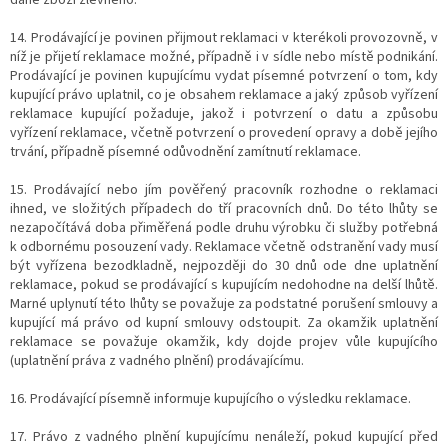
14. Prodávající je povinen přijmout reklamaci v kterékoli provozovně, v
níž je přijetí reklamace možné, případně i v sídle nebo místě podnikání.
Prodávající je povinen kupujícímu vydat písemné potvrzení o tom, kdy
kupující právo uplatnil, co je obsahem reklamace a jaký způsob vyřízení
reklamace kupující požaduje, jakož i potvrzení o datu a způsobu
vyřízení reklamace, včetně potvrzení o provedení opravy a době jejího
trvání, případně písemné odůvodnění zamítnutí reklamace.
15. Prodávající nebo jím pověřený pracovník rozhodne o reklamaci
ihned, ve složitých případech do tří pracovních dnů. Do této lhůty se
nezapočítává doba přiměřená podle druhu výrobku či služby potřebná
k odbornému posouzení vady. Reklamace včetně odstranění vady musí
být vyřízena bezodkladně, nejpozději do 30 dnů ode dne uplatnění
reklamace, pokud se prodávající s kupujícím nedohodne na delší lhůtě.
Marné uplynutí této lhůty se považuje za podstatné porušení smlouvy a
kupující má právo od kupní smlouvy odstoupit. Za okamžik uplatnění
reklamace se považuje okamžik, kdy dojde projev vůle kupujícího
(uplatnění práva z vadného plnění) prodávajícímu.
16. Prodávající písemně informuje kupujícího o výsledku reklamace.
17. Právo z vadného plnění kupujícímu nenáleží, pokud kupující před