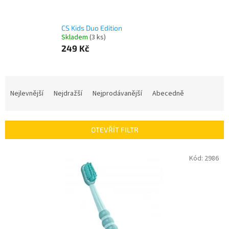
CS Kids Duo Edition
Skladem
(3 ks)
249 Kč
Ř
a
Nejlevnější
Nejdražší
Nejprodávanější
Abecedně
z
e
n
OTEVŘÍT FILTR
í
p
V
Kód:
2986
r
ý
o
p
d
i
u
s
k
p
t
r
ů