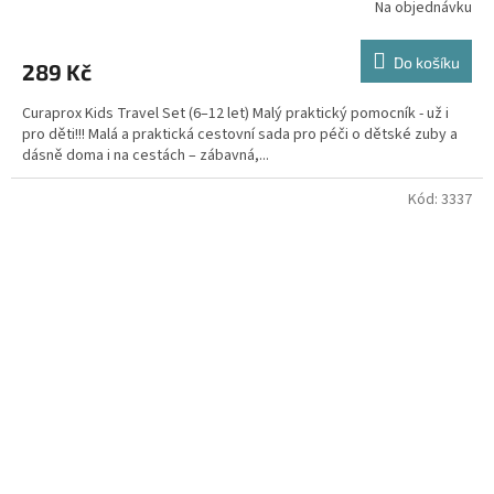
Na objednávku
Do košíku
289 Kč
Curaprox Kids Travel Set (6–12 let) Malý praktický pomocník - už i
pro děti!!! Malá a praktická cestovní sada pro péči o dětské zuby a
dásně doma i na cestách – zábavná,...
Kód:
3337