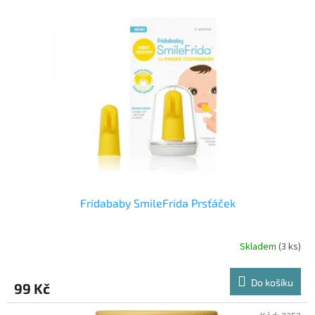
Fridababy SmileFrida Prsťáček
Skladem
(3 ks)
Do košíku
99 Kč