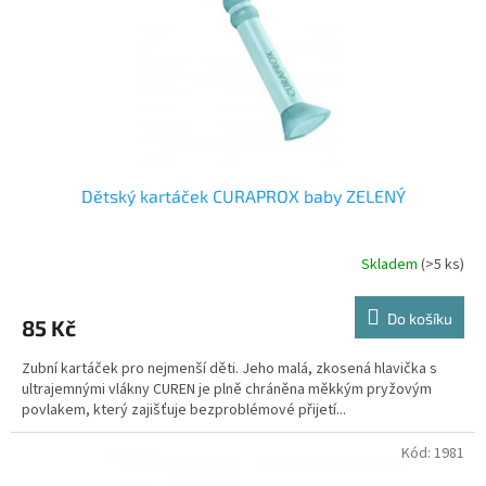
o
d
u
k
t
ů
Dětský kartáček CURAPROX baby ZELENÝ
Skladem
(>5 ks)
Do košíku
85 Kč
Zubní kartáček pro nejmenší děti. Jeho malá, zkosená hlavička s
ultrajemnými vlákny CUREN je plně chráněna měkkým pryžovým
povlakem, který zajišťuje bezproblémové přijetí...
Kód:
1981