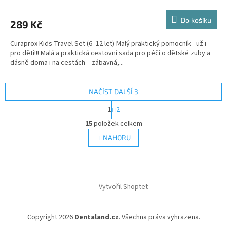
Do košíku
289 Kč
Curaprox Kids Travel Set (6–12 let) Malý praktický pomocník - už i
pro děti!!! Malá a praktická cestovní sada pro péči o dětské zuby a
dásně doma i na cestách – zábavná,...
NAČÍST DALŠÍ 3
S
1
2
t
O
r
15
položek celkem
v
á
l
NAHORU
n
á
k
d
o
v
Z
a
á
c
á
n
í
Vytvořil Shoptet
p
í
p
a
r
t
v
Copyright 2026
Dentaland.cz
. Všechna práva vyhrazena.
í
k