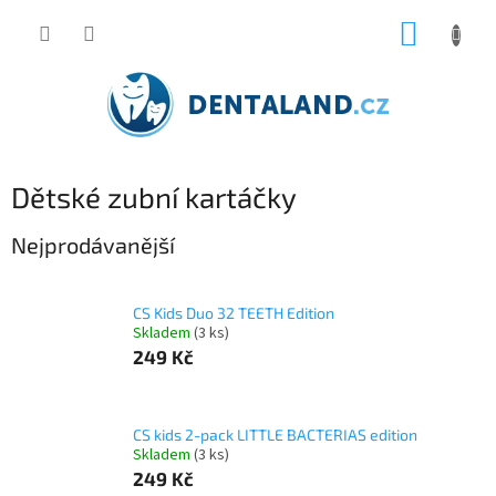
Přejít
NÁKUP
na
obsah
KOŠÍK
Dětské zubní kartáčky
Nejprodávanější
CS Kids Duo 32 TEETH Edition
Skladem
(3 ks)
249 Kč
CS kids 2-pack LITTLE BACTERIAS edition
Skladem
(3 ks)
249 Kč