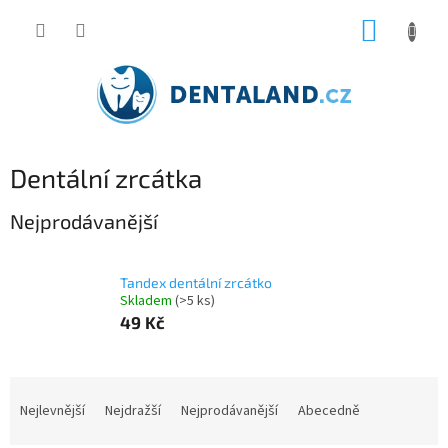
Přejít
NÁKUP
na
obsah
KOŠÍK
Dentální zrcátka
Nejprodávanější
Tandex dentální zrcátko
Skladem
(>5 ks)
49 Kč
Ř
a
Nejlevnější
Nejdražší
Nejprodávanější
Abecedně
z