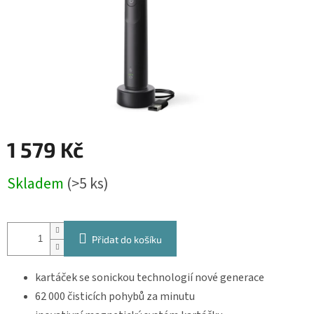
1 579 Kč
Měrná
Skladem
(>5 ks)
cena:
Přidat do košíku
kartáček se sonickou technologií nové generace
62 000 čisticích pohybů za minutu