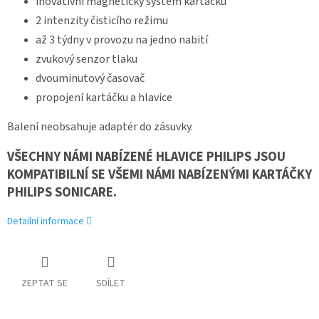
inovativní magnetický systém kartáčku
2 intenzity čisticího režimu
až 3 týdny v provozu na jedno nabití
zvukový senzor tlaku
dvouminutový časovač
propojení kartáčku a hlavice
Balení neobsahuje adaptér do zásuvky.
VŠECHNY NÁMI NABÍZENÉ HLAVICE PHILIPS JSOU
KOMPATIBILNÍ SE VŠEMI NÁMI NABÍZENÝMI KARTÁČKY
PHILIPS SONICARE.
Detailní informace
ZEPTAT SE
SDÍLET