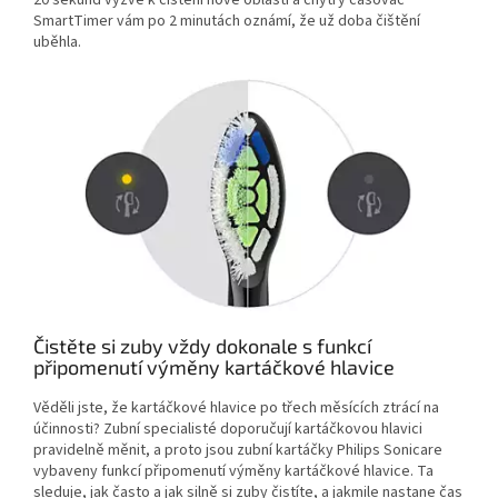
20 sekund vyzve k čištění nové oblasti a chytrý časovač
SmartTimer vám po 2 minutách oznámí, že už doba čištění
uběhla.
Čistěte si zuby vždy dokonale s funkcí
připomenutí výměny kartáčkové hlavice
Věděli jste, že kartáčkové hlavice po třech měsících ztrácí na
účinnosti? Zubní specialisté doporučují kartáčkovou hlavici
pravidelně měnit, a proto jsou zubní kartáčky Philips Sonicare
vybaveny funkcí připomenutí výměny kartáčkové hlavice. Ta
sleduje, jak často a jak silně si zuby čistíte, a jakmile nastane čas