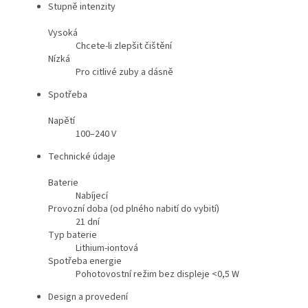
Stupně intenzity
Vysoká
Chcete-li zlepšit čištění
Nízká
Pro citlivé zuby a dásně
Spotřeba
Napětí
100–240 V
Technické údaje
Baterie
Nabíjecí
Provozní doba (od plného nabití do vybití)
21 dní
Typ baterie
Lithium-iontová
Spotřeba energie
Pohotovostní režim bez displeje <0,5 W
Design a provedení