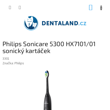
Přejít
NÁKUP
na
obsah
KOŠÍK
Philips Sonicare 5300 HX7101/01
sonický kartáček
3301
Značka:
Philips