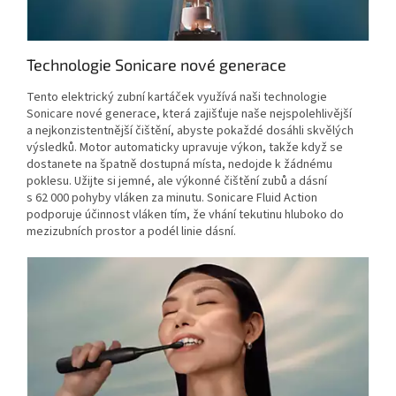
Technologie Sonicare nové generace
Tento elektrický zubní kartáček využívá naši technologie
Sonicare nové generace, která zajišťuje naše nejspolehlivější
a nejkonzistentnější čištění, abyste pokaždé dosáhli skvělých
výsledků. Motor automaticky upravuje výkon, takže když se
dostanete na špatně dostupná místa, nedojde k žádnému
poklesu. Užijte si jemné, ale výkonné čištění zubů a dásní
s 62 000 pohyby vláken za minutu. Sonicare Fluid Action
podporuje účinnost vláken tím, že vhání tekutinu hluboko do
mezizubních prostor a podél linie dásní.