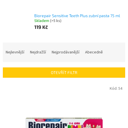
Biorepair Sensitive Teeth Plus zubní pasta 75 ml
Skladem
(>5 ks)
119 Kč
Ř
a
Nejlevnější
Nejdražší
Nejprodávanější
Abecedně
z
e
n
OTEVŘÍT FILTR
í
p
V
Kód:
54
r
ý
o
p
d
i
u
s
k
p
t
r
ů