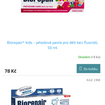
o
d
u
k
t
ů
Biorepair® kids - jahodová pasta pro děti bez fluoridů,
50 ml
Skladem
(>5 ks)
Do košíku
78 Kč
Kód:
1908