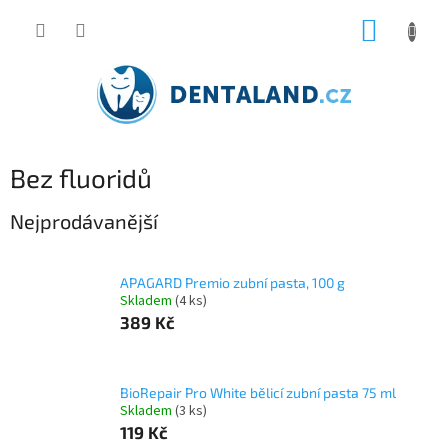
Přejít
NÁKUP
na
obsah
KOŠÍK
Bez fluoridů
Nejprodávanější
APAGARD Premio zubní pasta, 100 g
Skladem
(4 ks)
389 Kč
BioRepair Pro White bělicí zubní pasta 75 ml
Skladem
(3 ks)
119 Kč