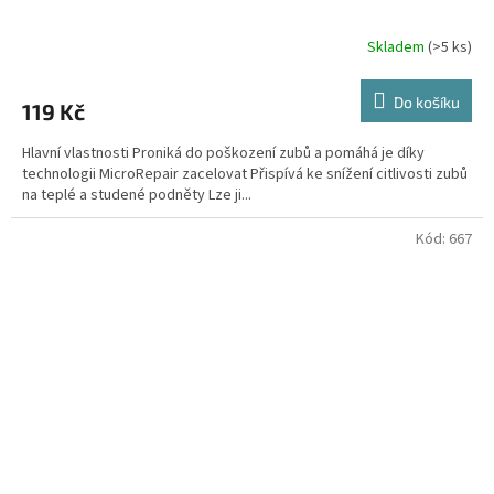
Skladem
(>5 ks)
Do košíku
119 Kč
Hlavní vlastnosti Proniká do poškození zubů a pomáhá je díky
technologii MicroRepair zacelovat Přispívá ke snížení citlivosti zubů
na teplé a studené podněty Lze ji...
Kód:
667