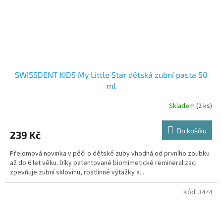
SWISSDENT KIDS My Little Star dětská zubní pasta 50
ml
Skladem
(2 ks)
Do košíku
239 Kč
Přelomová novinka v péči o dětské zuby vhodná od prvního zoubku
až do 6 let věku. Díky patentované biomimetické remineralizaci
zpevňuje zubní sklovinu, rostlinné výtažky a...
Kód:
3474