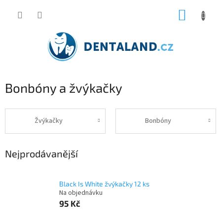
Přejít
NÁKUP
na
obsah
KOŠÍK
Bonbóny a žvýkačky
Žvýkačky
Bonbóny
Nejprodávanější
Black Is White žvýkačky 12 ks
Na objednávku
95 Kč