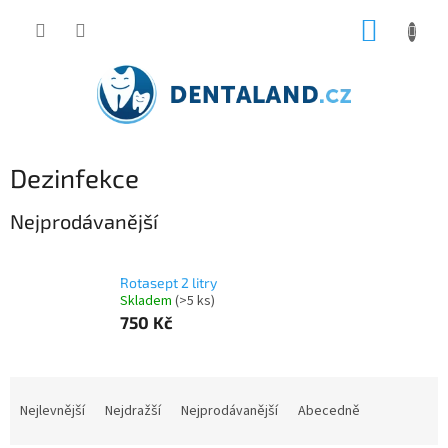
Přejít
NÁKUP
na
obsah
KOŠÍK
Dezinfekce
Nejprodávanější
Rotasept 2 litry
Skladem
(>5 ks)
750 Kč
Ř
a
Nejlevnější
Nejdražší
Nejprodávanější
Abecedně
z