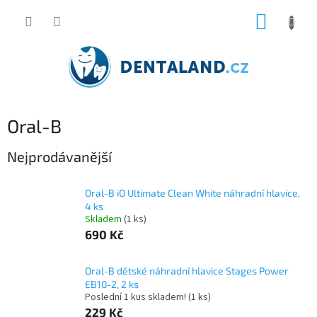
Přejít
NÁKUP
na
obsah
KOŠÍK
Oral-B
Nejprodávanější
Oral-B iO Ultimate Clean White náhradní hlavice,
4 ks
Skladem
(1 ks)
690 Kč
Oral-B dětské náhradní hlavice Stages Power
EB10-2, 2 ks
Poslední 1 kus skladem!
(1 ks)
229 Kč