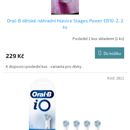
ů
Oral-B dětské náhradní hlavice Stages Power EB10-2, 2
ks
Poslední 1 kus skladem!
(1 ks)
Do košíku
229 Kč
K dispozici poslední kus - varianta pro dívky.
Kód:
2811