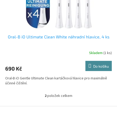
Oral-B iO Ultimate Clean White náhradní hlavice, 4 ks
Skladem
(1 ks)
Do košíku
690 Kč
Oral-B iO Gentle Ultimate Clean kartáčková hlavice pro maximálně
účinné čištění.
2
položek celkem
O
v
l
Z
á
á