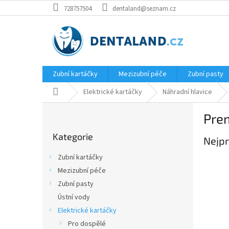
Přejít
728757504
dentaland@seznam.cz
na
obsah
Zubní kartáčky
Mezizubní péče
Zubní pasty
Domů
Elektrické kartáčky
Náhradní hlavice
P
Pre
o
Přeskočit
s
Kategorie
kategorie
Nejpr
t
r
Zubní kartáčky
a
Mezizubní péče
n
Zubní pasty
n
í
Ústní vody
p
Elektrické kartáčky
a
Pro dospělé