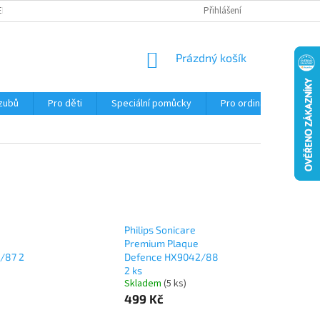
EKLAMACE
Přihlášení
NÁKUPNÍ
Prázdný košík
KOŠÍK
 zubů
Pro děti
Speciální pomůcky
Pro ordinace
Ob
Philips Sonicare
Premium Plaque
/87 2
Defence HX9042/88
2 ks
Skladem
(5 ks)
499 Kč