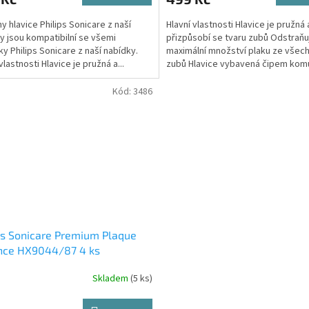
y hlavice Philips Sonicare z naší
Hlavní vlastnosti Hlavice je pružná 
y jsou kompatibilní se všemi
přizpůsobí se tvaru zubů Odstraňu
ky Philips Sonicare z naší nabídky.
maximální množství plaku ze všec
vlastnosti Hlavice je pružná a...
zubů Hlavice vybavená čipem komu
kartáčky s...
Kód:
3486
ps Sonicare Premium Plaque
nce HX9044/87 4 ks
Skladem
(5 ks)