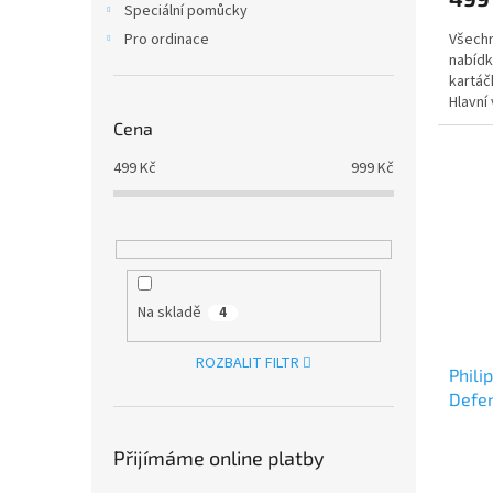
Speciální pomůcky
Všechn
Pro ordinace
nabídk
kartáč
Hlavní 
Cena
499
Kč
999
Kč
Na skladě
4
ROZBALIT FILTR
Phili
Defe
Přijímáme online platby