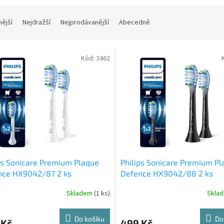
nější
Nejdražší
Nejprodávanější
Abecedně
Kód:
3462
ps Sonicare Premium Plaque
Philips Sonicare Premium P
nce HX9042/87 2 ks
Defence HX9042/88 2 ks
Skladem
(1 ks)
Skla
Do košíku
Do
 Kč
499 Kč