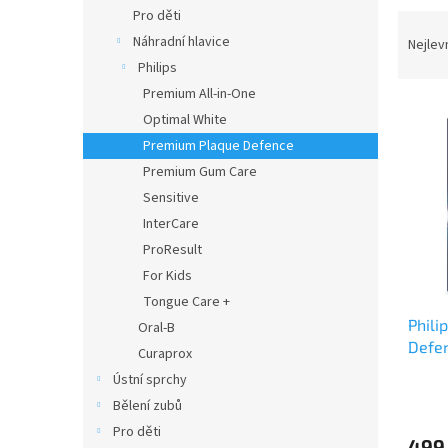
n
Pro děti
Ř
e
a
Náhradní hlavice
Nejlev
l
z
Philips
e
Premium All-in-One
V
n
Optimal White
ý
í
Premium Plaque Defence
p
p
Premium Gum Care
i
r
s
o
Sensitive
p
d
InterCare
r
u
ProResult
o
k
For Kids
d
t
Tongue Care +
u
ů
Phili
k
Oral-B
Defe
t
Curaprox
ů
Ústní sprchy
Bělení zubů
Pro děti
499