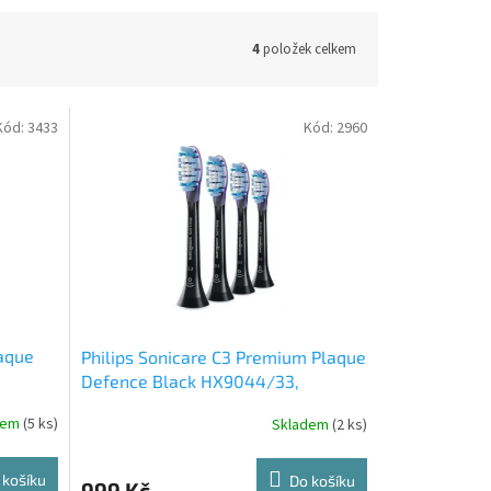
4
položek celkem
Kód:
3433
Kód:
2960
laque
Philips Sonicare C3 Premium Plaque
Defence Black HX9044/33,
náhradní hlavice, 4 ks
dem
(5 ks)
Skladem
(2 ks)
 košíku
Do košíku
999 Kč