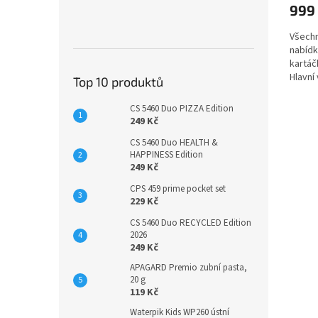
999
Všechn
nabídk
kartáč
Hlavní 
Top 10 produktů
přizpůs
CS 5460 Duo PIZZA Edition
249 Kč
CS 5460 Duo HEALTH &
HAPPINESS Edition
249 Kč
CPS 459 prime pocket set
229 Kč
CS 5460 Duo RECYCLED Edition
2026
249 Kč
APAGARD Premio zubní pasta,
20 g
119 Kč
Waterpik Kids WP260 ústní