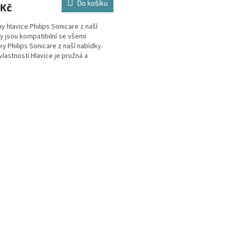
Do košíku
 Kč
y hlavice Philips Sonicare z naší
y jsou kompatibilní se všemi
ky Philips Sonicare z naší nabídky.
vlastnosti Hlavice je pružná a
obí...
O
v
l
á
d
a
c
í
p
r
v
k
y
v
ý
p