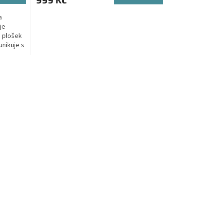
a
je
h plošek
nikuje s