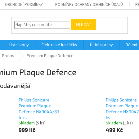
OBCHODNÍ PODMÍNKY
PODMÍNKY OCHRANY OSOBNÍCH ÚDAJŮ
R
HLEDAT
Ústní vody
Elektrické kartáčky
Ústní sprchy
Bělení
Philips
Premium Plaque Defence
mium Plaque Defence
odávanější
Philips Sonicare
Philips Sonicare
Premium Plaque
Premium Plaque
Defence HX9044/87
Defence HX9042
4 ks
ks
Skladem
(5 ks)
Skladem
(1 ks)
999 Kč
499 Kč