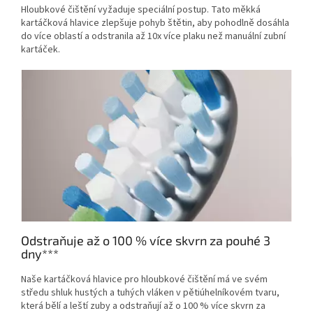
Hloubkové čištění vyžaduje speciální postup. Tato měkká
kartáčková hlavice zlepšuje pohyb štětin, aby pohodlně dosáhla
do více oblastí a odstranila až 10x více plaku než manuální zubní
kartáček.
Odstraňuje až o 100 % více skvrn za pouhé 3
dny***
Naše kartáčková hlavice pro hloubkové čištění má ve svém
středu shluk hustých a tuhých vláken v pětiúhelníkovém tvaru,
která bělí a leští zuby a odstraňují až o 100 % více skvrn za