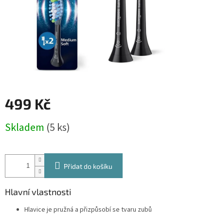
499 Kč
Měrná
Skladem
(5 ks)
cena:
Přidat do košíku
Hlavní vlastnosti
Hlavice je pružná a přizpůsobí se tvaru zubů