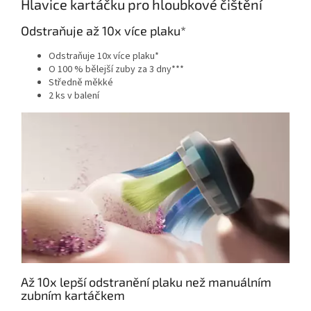
Hlavice kartáčku pro hloubkové čištění
Odstraňuje až 10x více plaku*
Odstraňuje 10x více plaku*
O 100 % bělejší zuby za 3 dny***
Středně měkké
2 ks v balení
Až 10x lepší odstranění plaku než manuálním
zubním kartáčkem