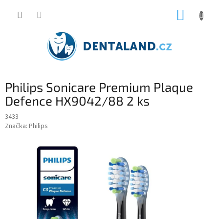
Přejít
NÁKUP
na
obsah
KOŠÍK
Philips Sonicare Premium Plaque
Defence HX9042/88 2 ks
3433
Značka:
Philips