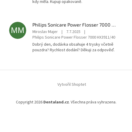
kdy měla. Kupuji opakovaně.
Philips Sonicare Power Flosser 7000 HX3911/40
MM
Miroslav Majer
|
7.7.2025
|
Philips Sonicare Power Flosser 7000 HX3911/40
Dobrý den, dodávka obsahuje 4 trysky včetně
pouzdra? Rychlost dodání? Děkuji za odpověď.
Z
á
Vytvořil Shoptet
p
a
t
Copyright 2026
Dentaland.cz
. Všechna práva vyhrazena.
í