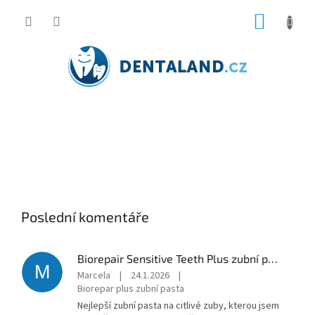
Přejít
NÁKUP
na
obsah
KOŠÍK
Poslední komentáře
Biorepair Sensitive Teeth Plus zubní pasta 75 ml
M
Marcela
|
24.1.2026
|
Biorepar plus zubní pasta
Nejlepší zubní pasta na citlivé zuby, kterou jsem