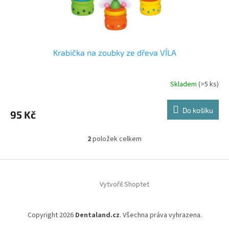
Krabička na zoubky ze dřeva VÍLA
Skladem
(>5 ks)
Do košíku
95 Kč
2
položek celkem
O
v
l
Z
á
á
d
Vytvořil Shoptet
p
a
a
c
t
í
Copyright 2026
Dentaland.cz
. Všechna práva vyhrazena.
í
p