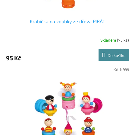
ů
Krabička na zoubky ze dřeva PIRÁT
Skladem
(>5 ks)
Do košíku
95 Kč
Kód:
999