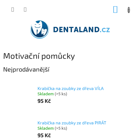
Přejít
NÁKUP
na
obsah
KOŠÍK
Motivační pomůcky
Nejprodávanější
Krabička na zoubky ze dřeva VÍLA
Skladem
(>5 ks)
95 Kč
Krabička na zoubky ze dřeva PIRÁT
Skladem
(>5 ks)
95 Kč