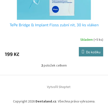
TePe Bridge & Implant Floss zubní nit, 30 ks vláken
Skladem
(>5 ks)
Do košíku
199 Kč
2
položek celkem
O
v
l
Z
á
á
d
Vytvořil Shoptet
p
a
a
c
t
í
Copyright 2026
Dentaland.cz
. Všechna práva vyhrazena.
í
p