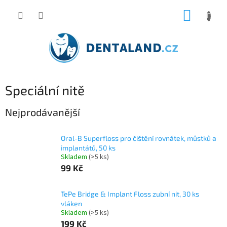
Přejít
NÁKUP
na
obsah
KOŠÍK
Speciální nitě
Nejprodávanější
Oral-B Superfloss pro čištění rovnátek, můstků a
implantátů, 50 ks
Skladem
(>5 ks)
99 Kč
TePe Bridge & Implant Floss zubní nit, 30 ks
vláken
Skladem
(>5 ks)
199 Kč