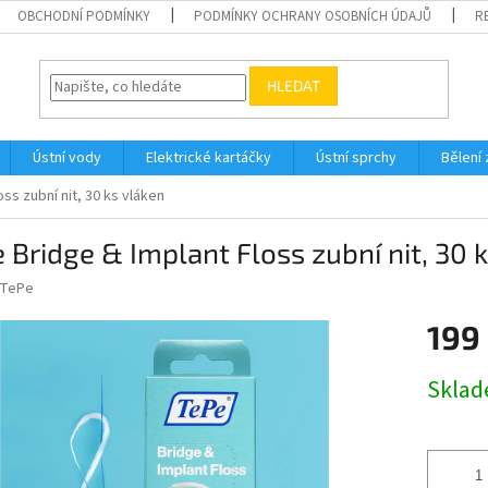
OBCHODNÍ PODMÍNKY
PODMÍNKY OCHRANY OSOBNÍCH ÚDAJŮ
R
HLEDAT
Ústní vody
Elektrické kartáčky
Ústní sprchy
Bělení
ss zubní nit, 30 ks vláken
 Bridge & Implant Floss zubní nit, 30 
TePe
199
Měrná
Skla
cena: