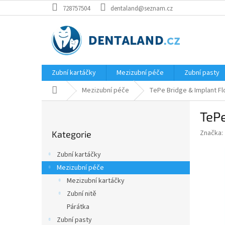
Přejít
728757504
dentaland@seznam.cz
na
obsah
Zubní kartáčky
Mezizubní péče
Zubní pasty
Domů
Mezizubní péče
TePe Bridge & Implant Flo
P
TePe
o
Přeskočit
s
Značka:
Kategorie
kategorie
t
r
Zubní kartáčky
a
Mezizubní péče
n
Mezizubní kartáčky
n
í
Zubní nitě
p
Párátka
a
Zubní pasty