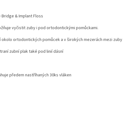
 Bridge & Implant Floss
ožňuje vyčistit zuby i pod ortodontickými pomůckami.
stí okolo ortodontických pomůcek a v širokých mezerách mezi zuby
traní zubní plak také pod linií dásní
huje předem nastříhaných 30ks vláken