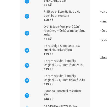
EVERCARE, 1 pár
30 Kč
Plášť oper. Essentia Basic XL
TePe
open back evercare
150 Kč
- um
Oral-B Superfloss pro čištění
- či
rovnátek, můstků a implantátů,
50 ks
99 Kč
- ods
TePe Bridge & Implant Floss
zubní nit, 30 ks vláken
199 Kč
Obsa
TePe mezizubní kartáčky
Original G2 0,7 mm žluté 25 ks
319 Kč
TePe mezizubní kartáčky
Original G2 1,1 mm fialové 25 ks
319 Kč
Euronda Eurosteril role různé
šíře
420 Kč
CS 5460 Duo PIZZA Edition