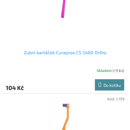
o
d
u
k
t
ů
Zubní kartáček Curaprox CS 5460 Ortho
Skladem
(>5 ks)
Do košíku
104 Kč
Kód:
1759