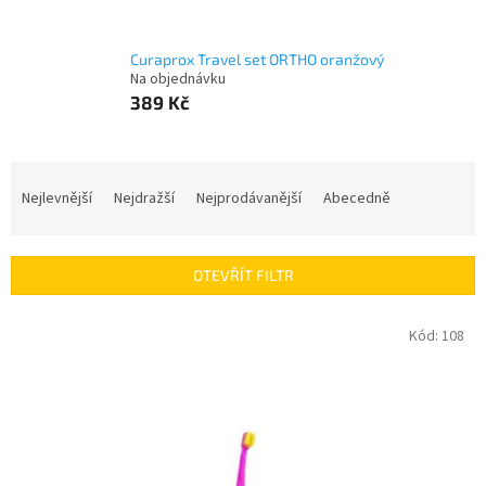
Curaprox Travel set ORTHO oranžový
Na objednávku
389 Kč
Ř
a
Nejlevnější
Nejdražší
Nejprodávanější
Abecedně
z
e
n
OTEVŘÍT FILTR
í
p
V
Kód:
108
r
ý
o
p
d
i
u
s
k
p
t
r
ů