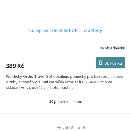
Curaprox Travel set ORTHO zelený
Na objednávku
Do košíku
389 Kč
Praktický Ortho Travel Set obsahuje pomůcky pro každodenní péči
o zuby s rovnátky: zubní kartáček ultra-soft CS 5460 Ortho ve
skládací verzi, osvěžující bělicí pastu...
10
položek celkem
O
v
l
Z
á
á
d
Vytvořil Shoptet
p