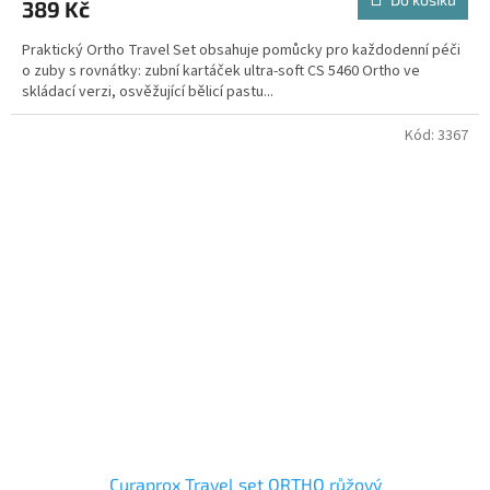
389 Kč
Praktický Ortho Travel Set obsahuje pomůcky pro každodenní péči
o zuby s rovnátky: zubní kartáček ultra-soft CS 5460 Ortho ve
skládací verzi, osvěžující bělicí pastu...
Kód:
3367
Curaprox Travel set ORTHO růžový