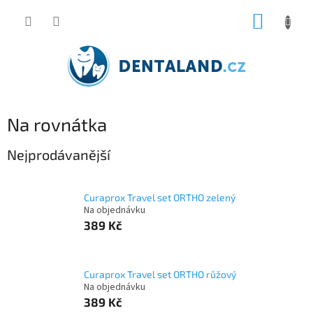
Přejít
NÁKUP
na
obsah
KOŠÍK
Na rovnátka
Nejprodávanější
Curaprox Travel set ORTHO zelený
Na objednávku
389 Kč
Curaprox Travel set ORTHO růžový
Na objednávku
389 Kč