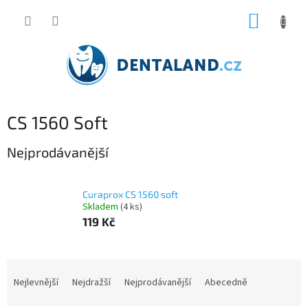
Přejít
NÁKUP
na
obsah
KOŠÍK
CS 1560 Soft
Nejprodávanější
Curaprox CS 1560 soft
Skladem
(4 ks)
119 Kč
Ř
a
Nejlevnější
Nejdražší
Nejprodávanější
Abecedně
z