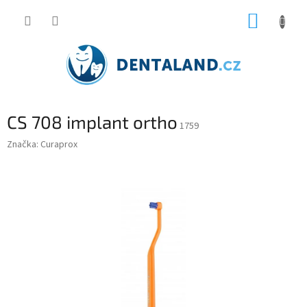
Přejít
NÁKUP
na
obsah
KOŠÍK
CS 708 implant ortho
1759
Značka:
Curaprox