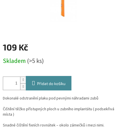
109 Kč
Měrná
Skladem
(>5 ks)
cena:
Přidat do košíku
Dokonalé odstranění plaku pod pevnými náhradami zubů
Čištění těžko přístupných ploch u zubního implantátu ( podsekřivá
místa )
Snadné čištění fixních rovnátek – okolo zámečků i mezi nimi.