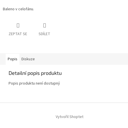
Baleno v celofánu.
ZEPTAT SE
SDÍLET
Popis
Diskuze
Detailní popis produktu
Popis produktu není dostupný
Z
á
Vytvořil Shoptet
p
a