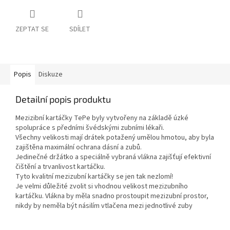
ZEPTAT SE
SDÍLET
Popis
Diskuze
Detailní popis produktu
Mezizibní kartáčky TePe byly vytvořeny na základě úzké
spolupráce s předními švédskými zubními lékaři.
Všechny velikosti mají drátek potažený umělou hmotou, aby byla
zajištěna maximální ochrana dásní a zubů.
Jedinečné držátko a speciálně vybraná vlákna zajišťují efektivní
čištění a trvanlivost kartáčku.
Tyto kvalitní mezizubní kartáčky se jen tak nezlomí!
Je velmi důležité zvolit si vhodnou velikost mezizubního
kartáčku. Vlákna by měla snadno prostoupit mezizubní prostor,
nikdy by neměla být násilím vtlačena mezi jednotlivé zuby