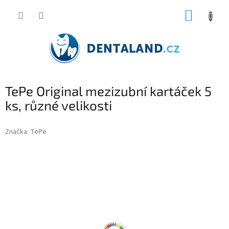
Přejít
NÁKUP
na
obsah
KOŠÍK
TePe Original mezizubní kartáček 5
ks, různé velikosti
Značka:
TePe