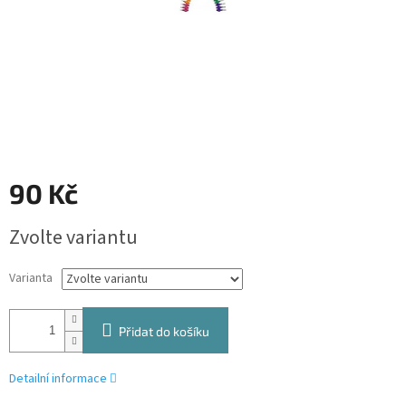
90 Kč
Měrná
Zvolte variantu
cena:
Varianta
Přidat do košíku
Detailní informace