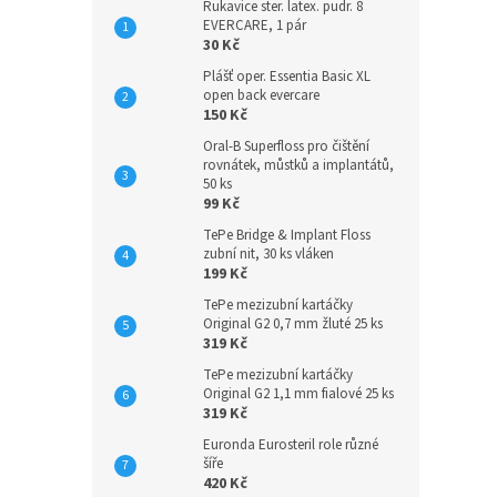
Rukavice ster. latex. pudr. 8
EVERCARE, 1 pár
30 Kč
Plášť oper. Essentia Basic XL
open back evercare
150 Kč
Oral-B Superfloss pro čištění
rovnátek, můstků a implantátů,
50 ks
99 Kč
TePe Bridge & Implant Floss
zubní nit, 30 ks vláken
199 Kč
TePe mezizubní kartáčky
Original G2 0,7 mm žluté 25 ks
319 Kč
TePe mezizubní kartáčky
Original G2 1,1 mm fialové 25 ks
319 Kč
Euronda Eurosteril role různé
šíře
420 Kč