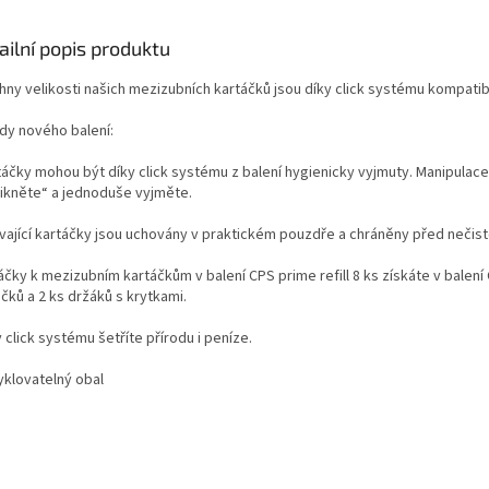
ailní popis produktu
hny velikosti našich mezizubních kartáčků jsou díky click systému kompat
dy nového balení:
táčky mohou být díky click systému z balení hygienicky vyjmuty. Manipulace
likněte“ a jednoduše vyjměte.
ývající kartáčky jsou uchovány v praktickém pouzdře a chráněny před neči
áčky k mezizubním kartáčkům v balení CPS prime refill 8 ks získáte v balen
čků a 2 ks držáků s krytkami.
y click systému šetříte přírodu i peníze.
yklovatelný obal