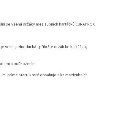
ibilní se všemi držáky mezizubních kartáčků CURAPROX.
 je velmi jednoduchá - přiložte držák ke kartáčku,
stotami a poškozením
í CPS prime start, které obsahuje 5 ks mezizubních