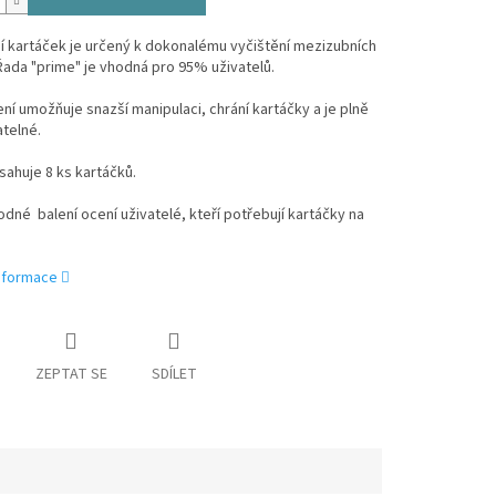
í kartáček je určený k dokonalému vyčištění mezizubních
Řada "prime" je vhodná pro 95% uživatelů.
ní umožňuje snazší manipulaci, chrání kartáčky a je plně
atelné.
sahuje 8 ks kartáčků.
dné balení ocení uživatelé, kteří potřebují kartáčky na
informace
ZEPTAT SE
SDÍLET