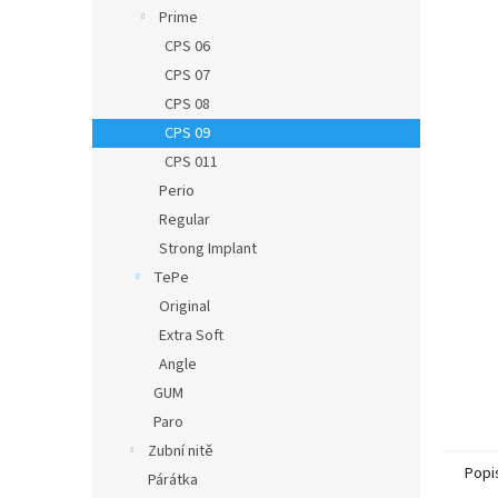
n
Prime
e
CPS 06
l
CPS 07
CPS 08
CPS 09
CPS 011
Perio
Regular
Strong Implant
TePe
Original
Extra Soft
Angle
GUM
Paro
Zubní nitě
Popi
Párátka