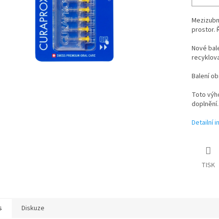
Mezizubn
prostor. 
Nové bale
recyklov
Balení ob
Toto výho
doplnění.
Detailní 
TISK
s
Diskuze