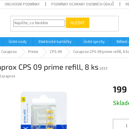
OBCHODNÍ PODMÍNKY
PODMÍNKY OCHRANY OSOBNÍCH ÚDAJŮ
R
HLEDAT
Ústní vody
Elektrické kartáčky
Ústní sprchy
Bělení
Curaprox
Prime
CPS 09
Curaprox CPS 09 prime refill, 8 k
prox CPS 09 prime refill, 8 ks
1833
Curaprox
199
Měrná
Skla
cena: