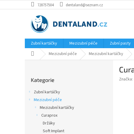
Přejít
728757504
dentaland@seznam.cz
na
obsah
Zubní kartáčky
Mezizubní péče
Zubní pasty
Domů
Mezizubní péče
Mezizubní kartáčky
P
Cura
o
Přeskočit
s
Značka:
Kategorie
kategorie
t
r
Zubní kartáčky
a
Mezizubní péče
n
Mezizubní kartáčky
n
í
Curaprox
p
Držáky
a
Soft Implant