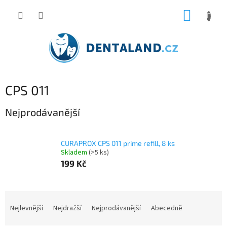
Přejít
NÁKUP
na
obsah
KOŠÍK
CPS 011
Nejprodávanější
CURAPROX CPS 011 prime refill, 8 ks
Skladem
(>5 ks)
199 Kč
Ř
a
Nejlevnější
Nejdražší
Nejprodávanější
Abecedně
z