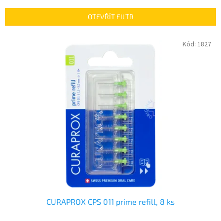
e
n
OTEVŘÍT FILTR
í
p
V
Kód:
1827
r
ý
o
p
d
i
u
s
k
p
t
r
ů
o
d
u
k
t
ů
CURAPROX CPS 011 prime refill, 8 ks