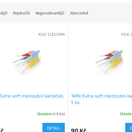
nější
Nejdražší
Nejprodávanější
Abecedně
Kód:
1182/ORA
Kód:
Extra soft mezizubní kartáček,
TePe Extra soft mezizubní ka
5 ks
Skladem
(>5 ks)
Sklad
DETAIL
Kč
90 Kč