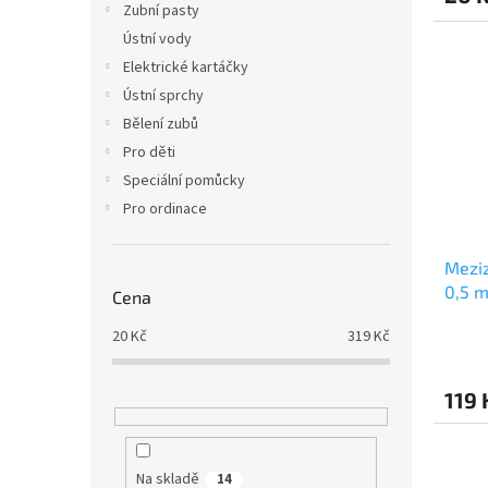
Zubní pasty
Ústní vody
Elektrické kartáčky
Ústní sprchy
Bělení zubů
Pro děti
Speciální pomůcky
Pro ordinace
Meziz
0,5 m
Cena
20
Kč
319
Kč
119 
Na skladě
14