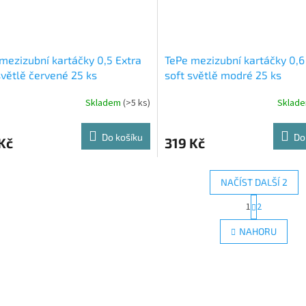
mezizubní kartáčky 0,5 Extra
TePe mezizubní kartáčky 0,6
světlě červené 25 ks
soft světlě modré 25 ks
Skladem
(>5 ks)
Sklad
Do košíku
Do
Kč
319 Kč
NAČÍST DALŠÍ 2
S
1
2
O
t
r
v
NAHORU
á
l
n
á
k
d
o
a
v
c
á
í
n