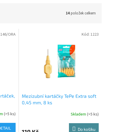
14
položek celkem
1146/ORA
Kód:
1223
rtáček,
Mezizubní kartáčky TePe Extra soft
0,45 mm, 8 ks
em
(>5 ks)
Skladem
(>5 ks)
DETAIL
Do košíku
119 Kč