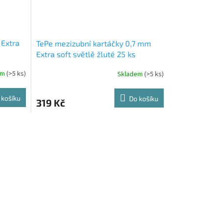
 Extra
TePe mezizubní kartáčky 0,7 mm
Extra soft světlě žluté 25 ks
em
(>5 ks)
Skladem
(>5 ks)
 košíku
Do košíku
319 Kč