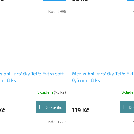
Kód:
2996
ubní kartáčky TePe Extra soft
Mezizubní kartáčky TePe Ext
m, 8 ks
0,6 mm, 8 ks
Skladem
(>5 ks)
Sklad
Do košíku
Do
Kč
119 Kč
Kód:
1227