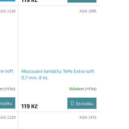
Kód:
1226
Kód:
2995
ra soft
Mezizubní kartáčky TePe Extra soft
0,7 mm, 8 ks
em
(>5 ks)
Skladem
(>5 ks)
 košíku
Do košíku
119 Kč
Kód:
1229
Kód:
1473