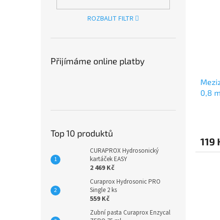
ROZBALIT FILTR
Přijímáme online platby
Meziz
0,8 m
Top 10 produktů
119 
CURAPROX Hydrosonický
kartáček EASY
2 469 Kč
Curaprox Hydrosonic PRO
Single 2 ks
559 Kč
Zubní pasta Curaprox Enzycal