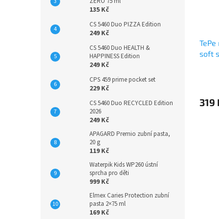
ZERO 75 ml
135 Kč
CS 5460 Duo PIZZA Edition
249 Kč
TePe 
CS 5460 Duo HEALTH &
soft 
HAPPINESS Edition
249 Kč
CPS 459 prime pocket set
229 Kč
319 
CS 5460 Duo RECYCLED Edition
2026
249 Kč
APAGARD Premio zubní pasta,
20 g
119 Kč
Waterpik Kids WP260 ústní
sprcha pro děti
999 Kč
Elmex Caries Protection zubní
pasta 2×75 ml
169 Kč