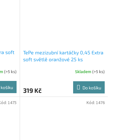
ra soft
TePe mezizubní kartáčky 0,45 Extra
soft světlě oranžové 25 ks
em
(>5 ks)
Skladem
(>5 ks)
 košíku
Do košíku
319 Kč
Kód:
1475
Kód:
1476