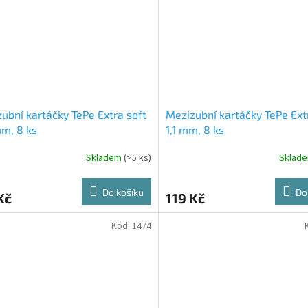
ubní kartáčky TePe Extra soft
Mezizubní kartáčky TePe Ext
m, 8 ks
1,1 mm, 8 ks
Skladem
(>5 ks)
Sklad
Do košíku
Do
Kč
119 Kč
Kód:
1474