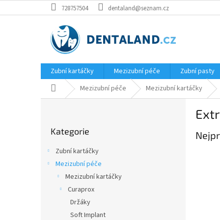
Přejít
728757504
dentaland@seznam.cz
na
obsah
Zubní kartáčky
Mezizubní péče
Zubní pasty
Domů
Mezizubní péče
Mezizubní kartáčky
P
Extr
o
Přeskočit
s
Kategorie
kategorie
Nejpr
t
r
Zubní kartáčky
a
Mezizubní péče
n
Mezizubní kartáčky
n
í
Curaprox
p
Držáky
a
Soft Implant