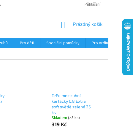
EKLAMACE
Přihlášení
NÁKUPNÍ
Prázdný košík
KOŠÍK
 zubů
Pro děti
Speciální pomůcky
Pro ordinace
Ob
čky
TePe mezizubní
,7
kartáčky 0,8 Extra
soft světlě zelené 25
ks
Skladem
(>5 ks)
319 Kč