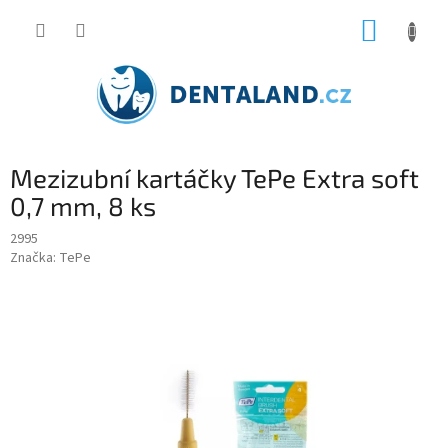
Přejít
NÁKUP
na
obsah
KOŠÍK
Mezizubní kartáčky TePe Extra soft
0,7 mm, 8 ks
2995
Značka:
TePe