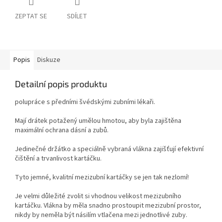
ZEPTAT SE
SDÍLET
Popis
Diskuze
Detailní popis produktu
polupráce s předními švédskými zubními lékaři.
Mají drátek potažený umělou hmotou, aby byla zajištěna
maximální ochrana dásní a zubů.
Jedinečné držátko a speciálně vybraná vlákna zajišťují efektivní
čištění a trvanlivost kartáčku.
Tyto jemné, kvalitní mezizubní kartáčky se jen tak nezlomí!
Je velmi důležité zvolit si vhodnou velikost mezizubního
kartáčku. Vlákna by měla snadno prostoupit mezizubní prostor,
nikdy by neměla být násilím vtlačena mezi jednotlivé zuby.