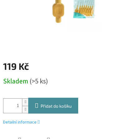
119 Kč
Měrná
Skladem
(>5 ks)
cena:
Přidat do košíku
Detailní informace