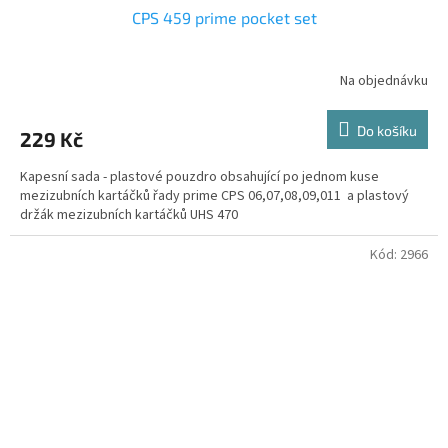
CPS 459 prime pocket set
Na objednávku
Do košíku
229 Kč
Kapesní sada - plastové pouzdro obsahující po jednom kuse
mezizubních kartáčků řady prime CPS 06,07,08,09,011 a plastový
držák mezizubních kartáčků UHS 470
Kód:
2966