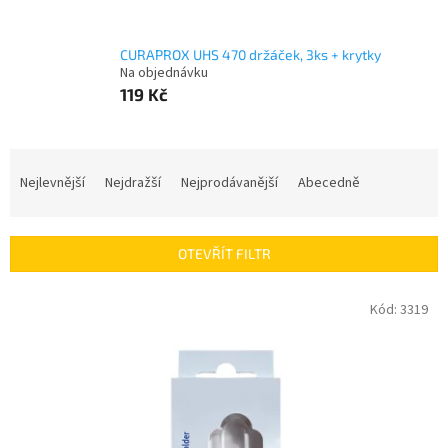
CURAPROX UHS 470 držáček, 3ks + krytky
Na objednávku
119 Kč
Ř
a
Nejlevnější
Nejdražší
Nejprodávanější
Abecedně
z
e
n
OTEVŘÍT FILTR
í
p
V
Kód:
3319
r
ý
o
p
d
i
u
s
k
p
t
r
ů