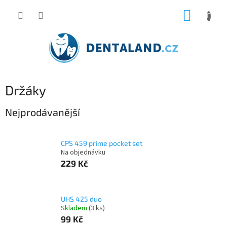
Přejít
NÁKUP
na
obsah
KOŠÍK
Držáky
Nejprodávanější
CPS 459 prime pocket set
Na objednávku
229 Kč
UHS 425 duo
Skladem
(3 ks)
99 Kč