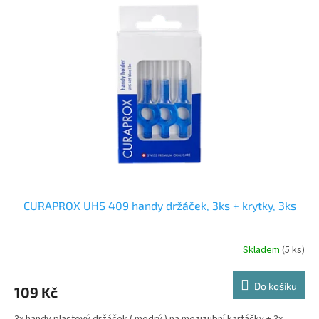
CURAPROX UHS 409 handy držáček, 3ks + krytky, 3ks
Skladem
(5 ks)
Do košíku
109 Kč
3x handy plastový držáček ( modrý ) na mezizubní kartáčky + 3x