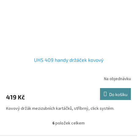
UHS 409 handy držáček kovový
Na objednávku
Do košíku
419 Kč
Kovový držák mezizubních kartáčků, stříbrný, click systém.
6
položek celkem
O
v