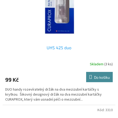
o
d
u
k
t
ů
UHS 425 duo
Skladem
(3 ks)
Do košíku
99 Kč
DUO handy rozevíratelný držák na dva mezizubní kartáčky s
krytkou. Šikovný designový držák na dva mezizubní kartáčky
CURAPROX, který vám usnadní péči o mezizubní...
Kód:
3310