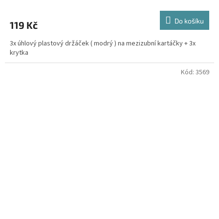
Do košíku
119 Kč
3x úhlový plastový držáček ( modrý ) na mezizubní kartáčky + 3x
krytka
Kód:
3569