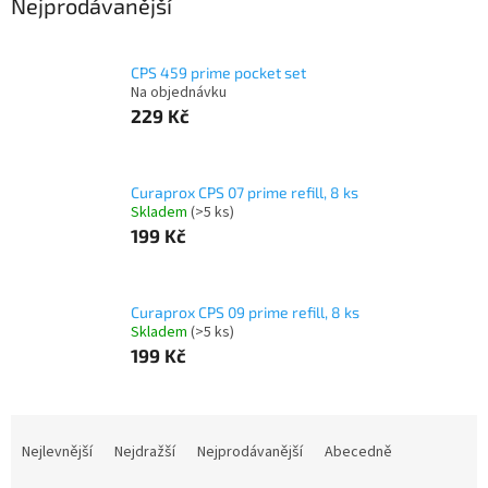
Nejprodávanější
CPS 459 prime pocket set
Na objednávku
229 Kč
Curaprox CPS 07 prime refill, 8 ks
Skladem
(>5 ks)
199 Kč
Curaprox CPS 09 prime refill, 8 ks
Skladem
(>5 ks)
199 Kč
Ř
a
Nejlevnější
Nejdražší
Nejprodávanější
Abecedně
z