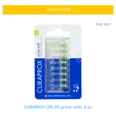
e
n
OTEVŘÍT FILTR
í
p
V
Kód:
1827
r
ý
o
p
d
i
u
s
k
p
t
r
ů
o
d
u
k
t
ů
CURAPROX CPS 011 prime refill, 8 ks