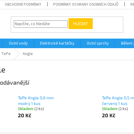
OBCHODNÍ PODMÍNKY
PODMÍNKY OCHRANY OSOBNÍCH ÚDAJŮ
R
HLEDAT
Ústní vody
Elektrické kartáčky
Ústní sprchy
Bělení
TePe
Angle
le
odávanější
TePe Angle 0,6 mm
TePe Angle 0,5 
modrý 1 kus
červený 1 kus
Skladem
(2 ks)
Skladem
(2 ks)
20 Kč
20 Kč