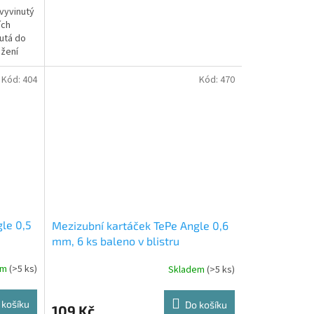
vyvinutý
ích
nutá do
ažení
Kód:
404
Kód:
470
le 0,5
Mezizubní kartáček TePe Angle 0,6
mm, 6 ks baleno v blistru
em
(>5 ks)
Skladem
(>5 ks)
 košíku
Do košíku
109 Kč