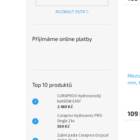
ROZBALIT FILTR
Přijímáme online platby
Meziz
mm, 6
Top 10 produktů
CURAPROX Hydrosonický
kartáček EASY
2 469 Kč
109
Curaprox Hydrosonic PRO
Single 2 ks
559 Kč
Zubní pasta Curaprox Enzycal