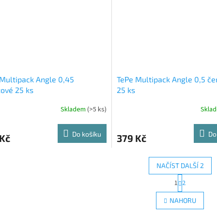
Multipack Angle 0,45
TePe Multipack Angle 0,5 če
ové 25 ks
25 ks
Skladem
(>5 ks)
Skla
Do košíku
Do
 Kč
379 Kč
NAČÍST DALŠÍ 2
S
1
2
O
t
r
v
NAHORU
á
l
n
á