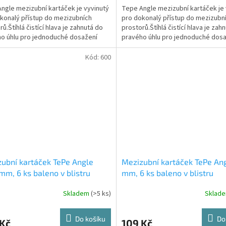
ngle mezizubní kartáček je vyvinutý
Tepe Angle mezizubní kartáček je 
konalý přístup do mezizubních
pro dokonalý přístup do mezizubn
ů.Štíhlá čistící hlava je zahnutá do
prostorů.Štíhlá čistící hlava je zah
o úhlu pro jednoduché dosažení
pravého úhlu pro jednoduché dos
a zadních...
zejména zadních...
Kód:
600
ubní kartáček TePe Angle
Mezizubní kartáček TePe Ang
mm, 6 ks baleno v blistru
mm, 6 ks baleno v blistru
Skladem
(>5 ks)
Sklad
Do košíku
Do
 Kč
109 Kč