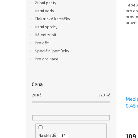
Zubní pasty
Tepe A
pro do
Ústní vody
prostor
Elektrické kartáčky
pravéh
Ústní sprchy
zejmén
Bělení zubů
Pro děti
Speciální pomůcky
Pro ordinace
Cena
20
Kč
379
Kč
Meziz
0,45 
Na skladě
109
14