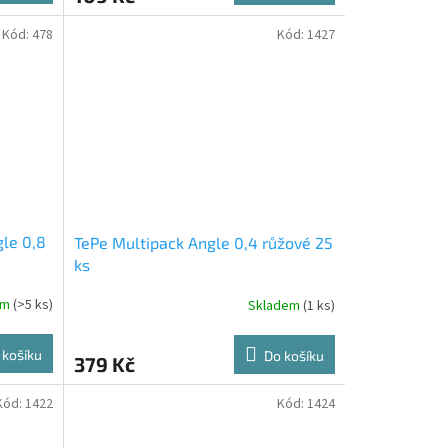
Kód:
478
Kód:
1427
le 0,8
TePe Multipack Angle 0,4 růžové 25
ks
em
(>5 ks)
Skladem
(1 ks)
 košíku
Do košíku
379 Kč
Kód:
1422
Kód:
1424