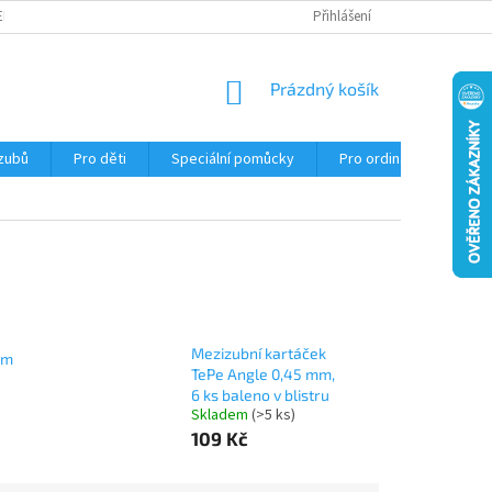
EKLAMACE
Přihlášení
NÁKUPNÍ
Prázdný košík
KOŠÍK
 zubů
Pro děti
Speciální pomůcky
Pro ordinace
Ob
Mezizubní kartáček
mm
TePe Angle 0,45 mm,
6 ks baleno v blistru
Skladem
(>5 ks)
109 Kč