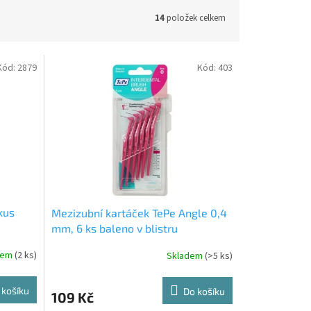
14
položek celkem
Kód:
2879
Kód:
403
kus
Mezizubní kartáček TePe Angle 0,4
mm, 6 ks baleno v blistru
dem
(2 ks)
Skladem
(>5 ks)
 košíku
Do košíku
109 Kč