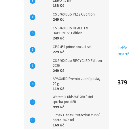
ZERO 75 ml
135 Kč
CS 5460 Duo PIZZA Edition
249 Kč
CS 5460 Duo HEALTH &
HAPPINESS Edition
249 Kč
TePe 
CPS 459 prime pocket set
229 Kč
oranž
CS 5460 Duo RECYCLED Edition
2026
249 Kč
APAGARD Premio zubní pasta,
379
20 g
119 Kč
Waterpik Kids WP260 ústní
sprcha pro děti
999 Kč
Elmex Caries Protection zubní
pasta 2×75 ml
169 Kč