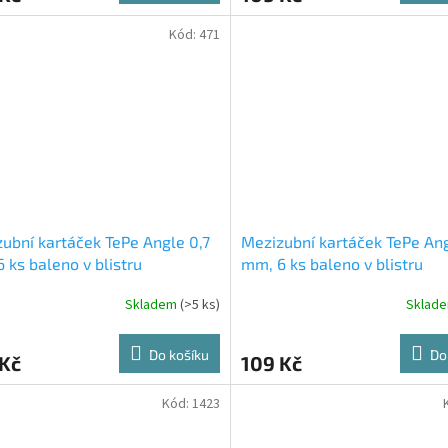
Kód:
471
ubní kartáček TePe Angle 0,7
Mezizubní kartáček TePe Ang
 ks baleno v blistru
mm, 6 ks baleno v blistru
Skladem
(>5 ks)
Sklad
Do košíku
Do
 Kč
109 Kč
Kód:
1423