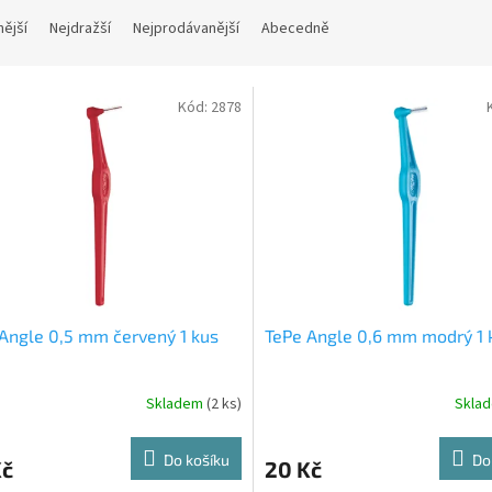
nější
Nejdražší
Nejprodávanější
Abecedně
Kód:
2878
Angle 0,5 mm červený 1 kus
TePe Angle 0,6 mm modrý 1 
Skladem
(2 ks)
Skla
Do košíku
Do
Kč
20 Kč