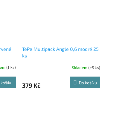
rvené
TePe Multipack Angle 0,6 modré 25
ks
dem
(1 ks)
Skladem
(>5 ks)
 košíku
Do košíku
379 Kč