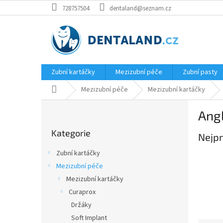
Přejít
728757504
dentaland@seznam.cz
na
obsah
Zubní kartáčky
Mezizubní péče
Zubní pasty
Domů
Mezizubní péče
Mezizubní kartáčky
P
Ang
o
Přeskočit
s
Kategorie
kategorie
Nejpr
t
r
Zubní kartáčky
a
Mezizubní péče
n
Mezizubní kartáčky
n
í
Curaprox
p
Držáky
a
Soft Implant