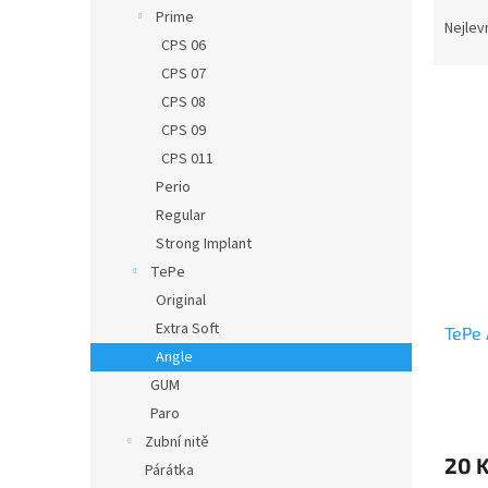
Ř
n
Prime
a
e
Nejlev
CPS 06
z
l
e
CPS 07
V
n
CPS 08
ý
í
CPS 09
p
p
CPS 011
i
r
Perio
s
o
p
Regular
d
r
u
Strong Implant
o
k
TePe
d
t
Original
u
ů
Extra Soft
TePe 
k
Angle
t
ů
GUM
Paro
Zubní nitě
20 
Párátka