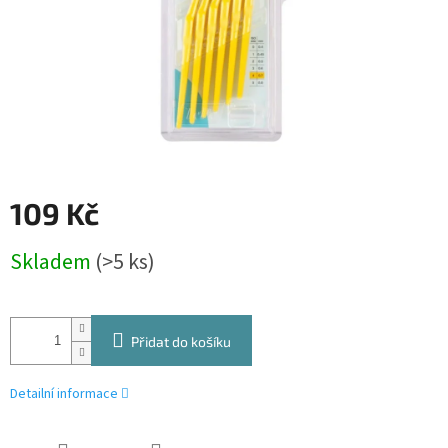
109 Kč
Měrná
Skladem
(>5 ks)
cena:
Přidat do košíku
Detailní informace