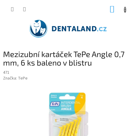
Přejít
NÁKUP
na
obsah
KOŠÍK
Mezizubní kartáček TePe Angle 0,7
mm, 6 ks baleno v blistru
471
Značka:
TePe