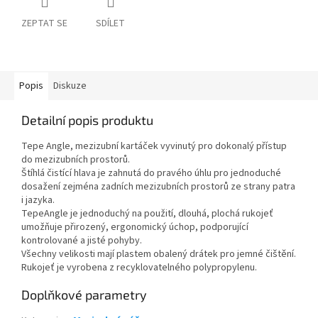
ZEPTAT SE
SDÍLET
Popis
Diskuze
Detailní popis produktu
Tepe Angle, mezizubní kartáček vyvinutý pro dokonalý přístup
do mezizubních prostorů.
Štíhlá čistící hlava je zahnutá do pravého úhlu pro jednoduché
dosažení zejména zadních mezizubních prostorů ze strany patra
i jazyka.
TepeAngle je jednoduchý na použití, dlouhá, plochá rukojeť
umožňuje přirozený, ergonomický úchop, podporující
kontrolované a jisté pohyby.
Všechny velikosti mají plastem obalený drátek pro jemné čištění.
Rukojeť je vyrobena z recyklovatelného polypropylenu.
Doplňkové parametry