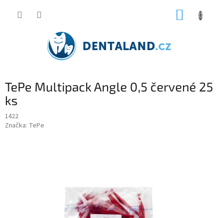
Přejít
NÁKUP
na
obsah
KOŠÍK
TePe Multipack Angle 0,5 červené 25
ks
1422
Značka:
TePe