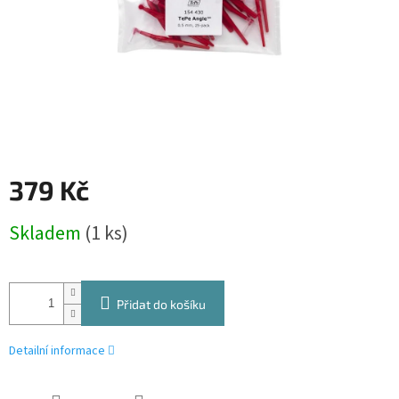
379 Kč
Měrná
Skladem
(1 ks)
cena:
Přidat do košíku
Detailní informace