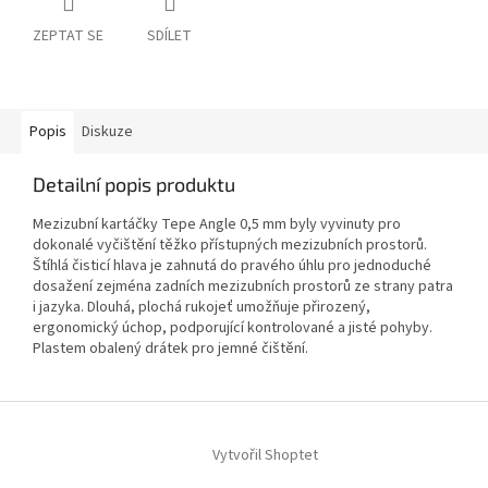
ZEPTAT SE
SDÍLET
Popis
Diskuze
Detailní popis produktu
Mezizubní kartáčky Tepe Angle 0,5 mm byly vyvinuty pro
dokonalé vyčištění těžko přístupných mezizubních prostorů.
Štíhlá čisticí hlava je zahnutá do pravého úhlu pro jednoduché
dosažení zejména zadních mezizubních prostorů ze strany patra
i jazyka. Dlouhá, plochá rukojeť umožňuje přirozený,
ergonomický úchop, podporující kontrolované a jisté pohyby.
Plastem obalený drátek pro jemné čištění.
Z
á
Vytvořil Shoptet
p
a