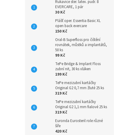
Rukavice ster. latex. pudr. 8
EVERCARE, 1 pár
30 Kč
Plášť oper. Essentia Basic XL
open back evercare
150 Kč
Oral-B Superfloss pro čištění
rovnátek, můstků a implantátů,
50 ks
99 Kč
TePe Bridge & Implant Floss
zubní nit, 30 ks vláken
199 Kč
TePe mezizubní kartáčky
Original G2 0,7 mm žluté 25 ks
319 Kč
TePe mezizubní kartáčky
Original G2 1,1 mm fialové 25 ks
319 Kč
Euronda Eurosteril role různé
šíře
420 Kč