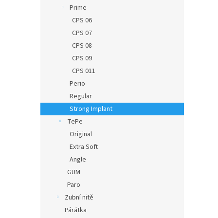
n
Prime
e
CPS 06
l
CPS 07
CPS 08
CPS 09
CPS 011
Perio
Regular
Strong Implant
TePe
Original
Extra Soft
Angle
GUM
Paro
Zubní nitě
Párátka