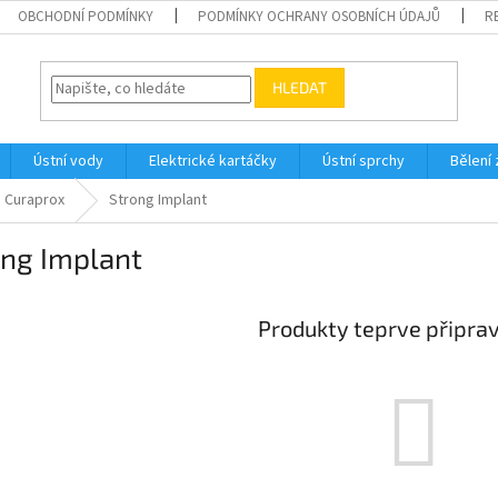
OBCHODNÍ PODMÍNKY
PODMÍNKY OCHRANY OSOBNÍCH ÚDAJŮ
R
HLEDAT
Ústní vody
Elektrické kartáčky
Ústní sprchy
Bělení
Curaprox
Strong Implant
ong Implant
Produkty teprve připra