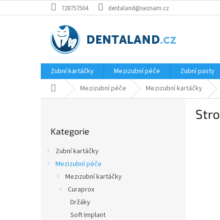
Přejít
728757504
dentaland@seznam.cz
na
obsah
Zubní kartáčky
Mezizubní péče
Zubní pasty
Domů
Mezizubní péče
Mezizubní kartáčky
P
Str
o
Přeskočit
s
Kategorie
kategorie
t
r
Zubní kartáčky
a
Mezizubní péče
n
Mezizubní kartáčky
n
í
Curaprox
p
Držáky
a
Soft Implant