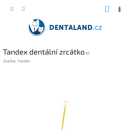
Přejít
NÁKUP
na
obsah
KOŠÍK
Tandex dentální zrcátko
85
Značka:
Tandex