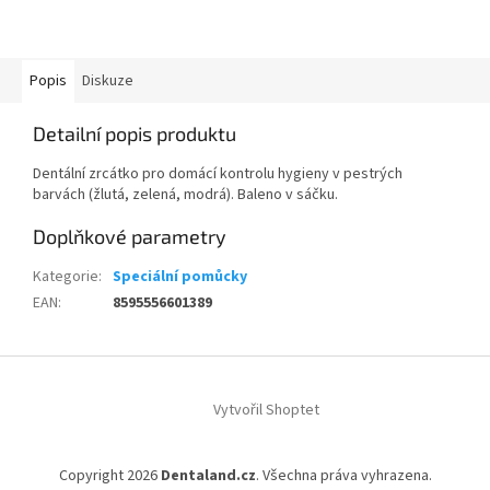
Popis
Diskuze
Detailní popis produktu
Dentální zrcátko pro domácí kontrolu hygieny v pestrých
barvách (žlutá, zelená, modrá). Baleno v sáčku.
Doplňkové parametry
Kategorie
:
Speciální pomůcky
EAN
:
8595556601389
Z
á
Vytvořil Shoptet
p
a
t
Copyright 2026
Dentaland.cz
. Všechna práva vyhrazena.
í