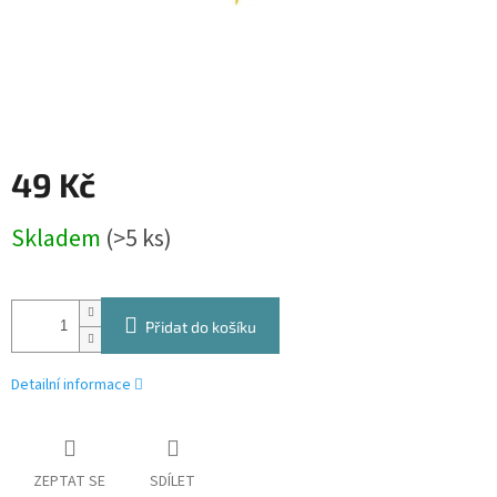
49 Kč
Měrná
Skladem
(>5 ks)
cena:
Přidat do košíku
Detailní informace
ZEPTAT SE
SDÍLET