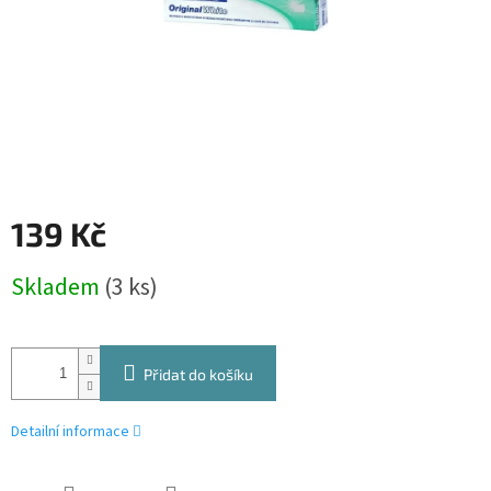
139 Kč
Měrná
Skladem
(3 ks)
cena:
Přidat do košíku
Detailní informace