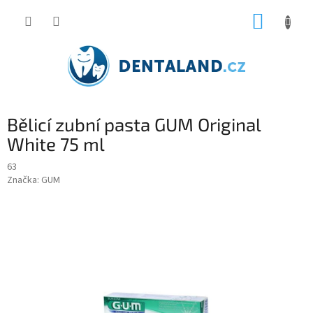
Přejít
NÁKUP
na
obsah
KOŠÍK
Bělicí zubní pasta GUM Original
White 75 ml
63
Značka:
GUM