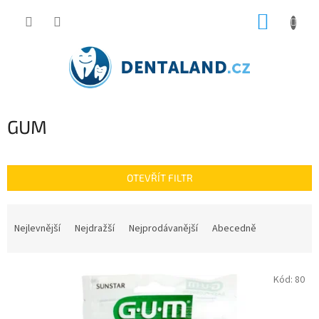
Přejít
NÁKUP
na
obsah
KOŠÍK
GUM
OTEVŘÍT FILTR
Ř
a
Nejlevnější
Nejdražší
Nejprodávanější
Abecedně
z
e
V
n
Kód:
80
ý
í
p
p