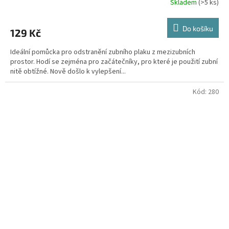
Skladem
(>5 ks)
Do košíku
129 Kč
Ideální pomůcka pro odstranění zubního plaku z mezizubních
prostor. Hodí se zejména pro začátečníky, pro které je použití zubní
nitě obtížné. Nově došlo k vylepšení...
Kód:
280