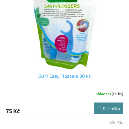
i
r
s
o
p
d
r
u
o
k
d
t
u
ů
k
t
ů
GUM Easy Flossers 30 ks
Skladem
(>5 ks)
Do košíku
75 Kč
Kód:
421