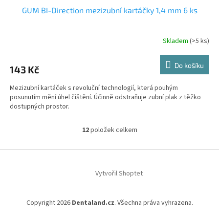
GUM BI-Direction mezizubní kartáčky 1,4 mm 6 ks
Skladem
(>5 ks)
Do košíku
143 Kč
Mezizubní kartáček s revoluční technologií, která pouhým
posunutím mění úhel čištění. Účinně odstraňuje zubní plak z těžko
dostupných prostor.
12
položek celkem
O
v
l
Z
á
á
d
Vytvořil Shoptet
p
a
a
c
t
í
Copyright 2026
Dentaland.cz
. Všechna práva vyhrazena.
í
p
r