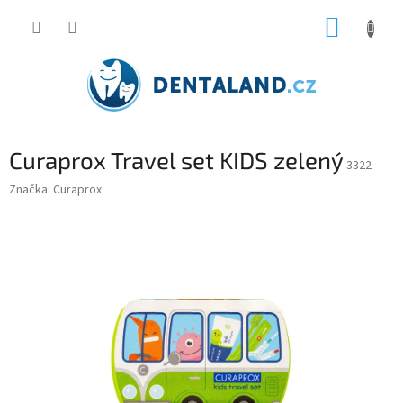
Přejít
NÁKUP
na
obsah
KOŠÍK
Curaprox Travel set KIDS zelený
3322
Značka:
Curaprox