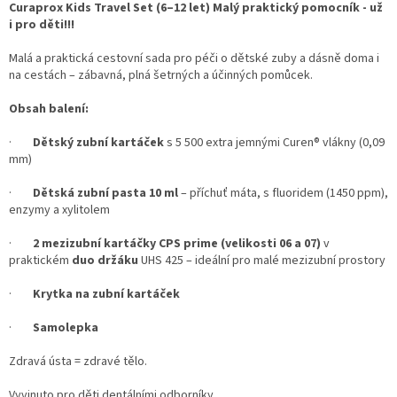
Curaprox Kids Travel Set (6–12 let)
Malý praktický pomocník - už
i pro děti!!!
Malá a praktická cestovní sada pro péči o dětské zuby a dásně doma i
na cestách – zábavná, plná šetrných a účinných pomůcek.
Obsah balení:
·
Dětský zubní kartáček
s 5 500 extra jemnými Curen® vlákny (0,09
mm)
·
Dětská zubní pasta 10 ml
– příchuť máta, s fluoridem (1450 ppm),
enzymy a xylitolem
·
2 mezizubní kartáčky CPS prime (velikosti 06 a 07)
v
praktickém
duo držáku
UHS 425 – ideální pro malé mezizubní prostory
·
Krytka na zubní kartáček
·
Samolepka
Zdravá ústa = zdravé tělo.
Vyvinuto pro děti dentálními odborníky.