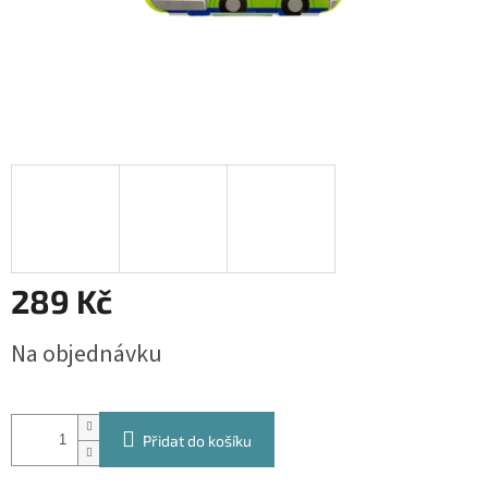
289 Kč
Měrná
Na objednávku
cena:
Přidat do košíku