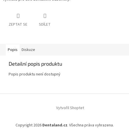
ZEPTAT SE
SDÍLET
Popis
Diskuze
Detailní popis produktu
Popis produktu není dostupný
Z
á
Vytvořil Shoptet
p
a
t
Copyright 2026
Dentaland.cz
. Všechna práva vyhrazena.
í