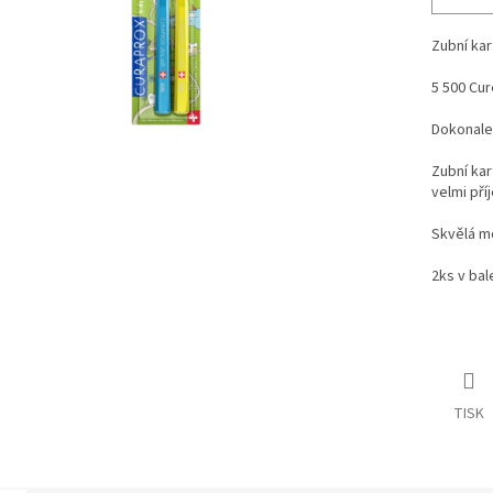
Zubní kar
5 500 Cu
Dokonale
Zubní kar
velmi pří
Skvělá mo
2ks v bal
TISK