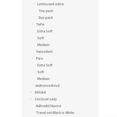
n
Limitované edice
e
Trio pack
l
Duo pack
TePe
Extra Soft
Soft
Medium
Swissdent
Paro
Extra Soft
Soft
Medium
Jednosvazkové
Dětské
Cestovní sady
Náhradní hlavice
Travel set Black is White