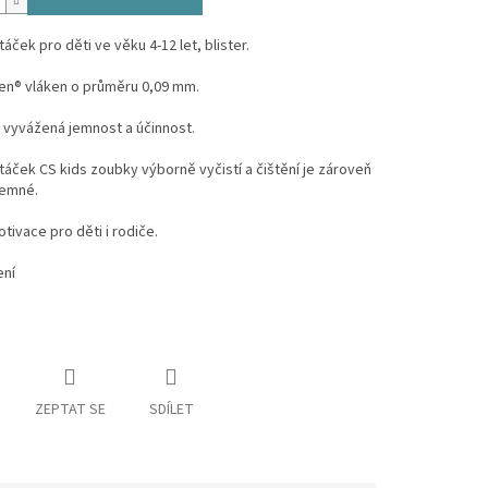
táček pro děti ve věku 4-12 let
,
blister.
ren® vláken o průměru 0,09 mm.
 vyvážená jemnost a účinnost.
táček CS kids zoubky výborně vyčistí a čištění je zároveň
jemné.
tivace pro děti i rodiče.
ení
ZEPTAT SE
SDÍLET