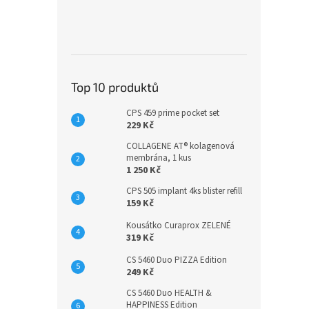
Top 10 produktů
CPS 459 prime pocket set
229 Kč
COLLAGENE AT® kolagenová
membrána, 1 kus
1 250 Kč
CPS 505 implant 4ks blister refill
159 Kč
Kousátko Curaprox ZELENÉ
319 Kč
CS 5460 Duo PIZZA Edition
249 Kč
CS 5460 Duo HEALTH &
HAPPINESS Edition