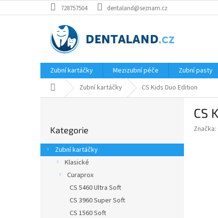
Přejít
728757504
dentaland@seznam.cz
na
obsah
Zubní kartáčky
Mezizubní péče
Zubní pasty
Domů
Zubní kartáčky
CS Kids Duo Edition
P
CS K
o
Přeskočit
s
Značka:
Kategorie
kategorie
t
r
Zubní kartáčky
a
Klasické
n
Curaprox
n
í
CS 5460 Ultra Soft
p
CS 3960 Super Soft
a
CS 1560 Soft