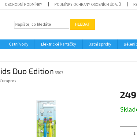
OBCHODNÍ PODMÍNKY
PODMÍNKY OCHRANY OSOBNÍCH ÚDAJŮ
R
HLEDAT
Ústní vody
Elektrické kartáčky
Ústní sprchy
Bělení
ids Duo Edition
3507
Curaprox
249
Měrná
Skla
cena: