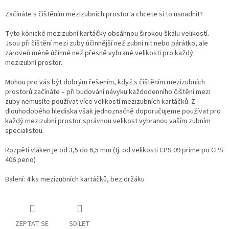
Začínáte s čištěním mezizubních prostor a chcete si to usnadnit?
Tyto kónické mezizubní kartáčky obsáhnou širokou škálu velikostí.
Jsou při čištění mezi zuby účinnější než zubní nit nebo párátko, ale
zároveň méně účinné než přesně vybrané velikosti pro každý
mezizubní prostor.
Mohou pro vás být dobrým řešením, když s čištěním mezizubních
prostorů začínáte – při budování návyku každodenního čištění mezi
zuby nemusíte používat více velikostí mezizubních kartáčků. Z
dlouhodobého hlediska však jednoznačně doporučujeme používat pro
každý mezizubní prostor správnou velikost vybranou vaším zubním
specialistou.
Rozpětí vláken je od 3,5 do 6,5 mm (tj. od velikosti CPS 09 prime po CPS
406 perio)
Balení: 4 ks mezizubních kartáčků, bez držáku
ZEPTAT SE
SDÍLET