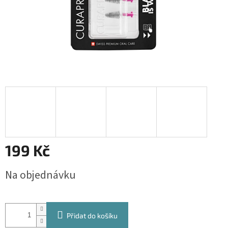
199 Kč
Měrná
Na objednávku
cena:
Přidat do košíku