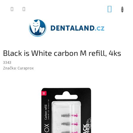
Přejít
NÁKUP
na
obsah
KOŠÍK
Black is White carbon M refill, 4ks
3343
Značka:
Curaprox