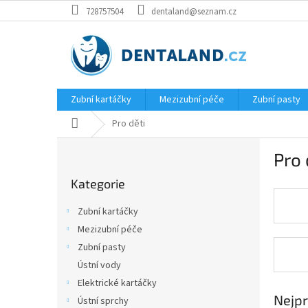
Přejít
728757504
dentaland@seznam.cz
na
obsah
Zubní kartáčky
Mezizubní péče
Zubní pasty
Domů
Pro děti
P
Pro 
o
Přeskočit
s
Kategorie
kategorie
t
r
Zubní kartáčky
a
Mezizubní péče
n
Zubní pasty
n
í
Ústní vody
p
Elektrické kartáčky
a
Nejpr
Ústní sprchy