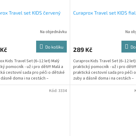
rox Travel set KIDS červený
Curaprox Travel set KIDS fia
Na objednávku
Na ob
Do košíku
Do
 Kč
289 Kč
ox Kids Travel Set (6–12 let) Malý
Curaprox Kids Travel Set (6–12 let)
ký pomocník - už i pro děti!!! Malá a
praktický pomocník - už i pro děti!!
cká cestovní sada pro péči o dětské
praktická cestovní sada pro péči 
 dásně doma i na cestách –
zuby a dásně doma i na cestách –
á,...
zábavná,...
Kód:
3334