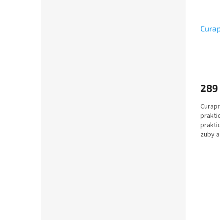
Curap
289
Curapr
praktic
prakti
zuby a
zábavn