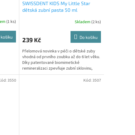
SWISSDENT KIDS My Little Star
dětská zubní pasta 50 ml
dem
(1 ks)
Skladem
(2 ks)
 košíku
Do košíku
239 Kč
Přelomová novinka v péči o dětské zuby
vhodná od prvního zoubku až do 6 let věku.
Díky patentované biomimetické
remineralizaci zpevňuje zubní sklovinu,
rostlinné výtažky a...
Kód:
3550
Kód:
3507