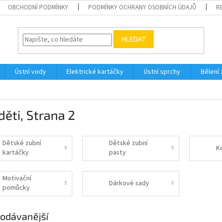
OBCHODNÍ PODMÍNKY
PODMÍNKY OCHRANY OSOBNÍCH ÚDAJŮ
R
HLEDAT
Ústní vody
Elektrické kartáčky
Ústní sprchy
Bělení
děti
, Strana 2
Dětské zubní
Dětské zubní
K
kartáčky
pasty
Motivační
Dárkové sady
pomůcky
odávanější