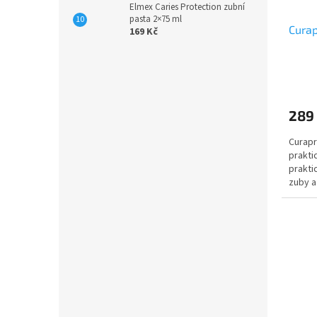
Elmex Caries Protection zubní
pasta 2×75 ml
Curap
169 Kč
289
Curapr
praktic
prakti
zuby a
zábavn