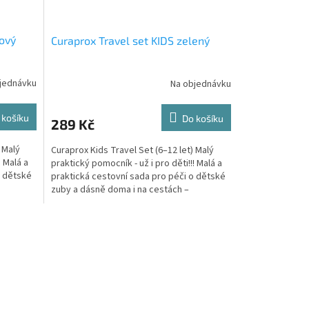
žový
Curaprox Travel set KIDS zelený
jednávku
Na objednávku
 košíku
Do košíku
289 Kč
 Malý
Curaprox Kids Travel Set (6–12 let) Malý
! Malá a
praktický pomocník - už i pro děti!!! Malá a
o dětské
praktická cestovní sada pro péči o dětské
zuby a dásně doma i na cestách –
zábavná,...