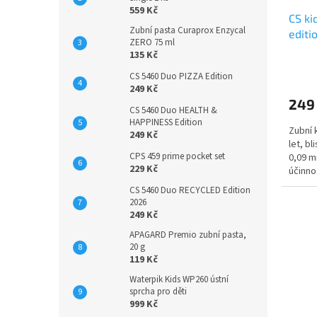
559 Kč
CS ki
Zubní pasta Curaprox Enzycal
editi
ZERO 75 ml
135 Kč
CS 5460 Duo PIZZA Edition
249 Kč
249
CS 5460 Duo HEALTH &
HAPPINESS Edition
Zubní 
249 Kč
let, b
CPS 459 prime pocket set
0,09 m
229 Kč
účinno
CS 5460 Duo RECYCLED Edition
2026
249 Kč
APAGARD Premio zubní pasta,
20 g
119 Kč
Waterpik Kids WP260 ústní
sprcha pro děti
999 Kč