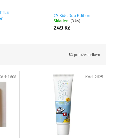
ITTLE
CS Kids Duo Edition
on
Skladem
(3 ks)
249 Kč
31
položek celkem
Kód:
1608
Kód:
2625