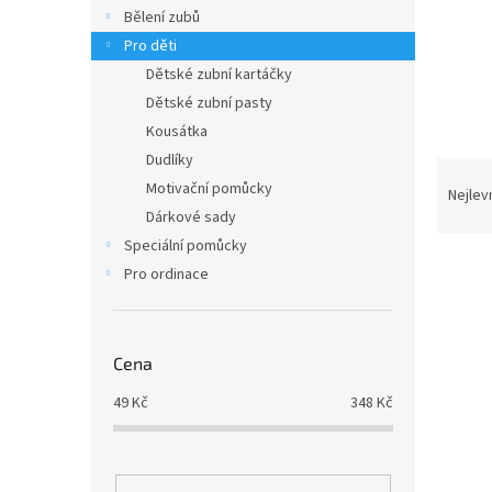
n
Bělení zubů
e
Pro děti
l
Dětské zubní kartáčky
Dětské zubní pasty
Kousátka
Dudlíky
Ř
Motivační pomůcky
a
Nejlev
z
Dárkové sady
e
Speciální pomůcky
V
n
Pro ordinace
ý
í
p
p
i
r
s
o
Cena
p
d
49
Kč
348
Kč
r
u
o
k
d
t
u
ů