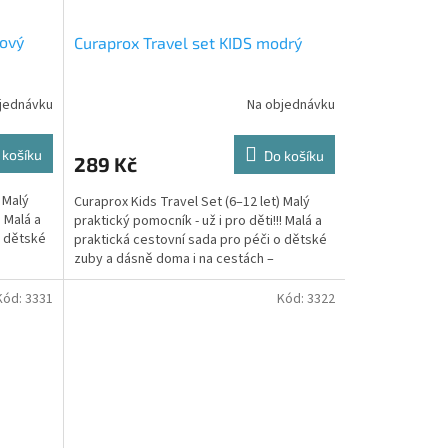
lový
Curaprox Travel set KIDS modrý
jednávku
Na objednávku
 košíku
Do košíku
289 Kč
 Malý
Curaprox Kids Travel Set (6–12 let) Malý
! Malá a
praktický pomocník - už i pro děti!!! Malá a
o dětské
praktická cestovní sada pro péči o dětské
zuby a dásně doma i na cestách –
zábavná,...
Kód:
3331
Kód:
3322