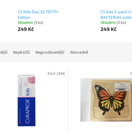
CS Kids Duo 32 TEETH
CS kids 2-pack L
Edition
BACTERIAS editi
Skladem
(3 ks)
Skladem
(3 ks)
249 Kč
249 Kč
nější
Nejdražší
Nejprodávanější
Abecedně
Kód:
1866