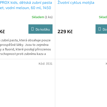
ROX kids, dětská zubní pasta
Životní cyklus motýla
let, vodní meloun, 60 ml, 1450
F
Skladem
(1 ks)
Skla
Do košíku
Do
Kč
229 Kč
 zubní pasta, která obsahuje pouze
 prospěšné látky. Jsou to zejména
 a fluorid, které posilují přirozenou
schopnost proti zubnímu kazu a
jí...
Kód:
3531