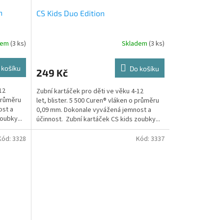
n
CS Kids Duo Edition
dem
(3 ks)
Skladem
(3 ks)
 košíku
Do košíku
249 Kč
12
Zubní kartáček pro děti ve věku 4-12
 průměru
let, blister. 5 500 Curen® vláken o průměru
ost a
0,09 mm. Dokonale vyvážená jemnost a
oubky...
účinnost. Zubní kartáček CS kids zoubky...
Kód:
3328
Kód:
3337