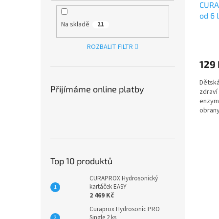
CURAP
k
od 6 
t
Na skladě
21
ppm 
ů
ROZBALIT FILTR
129 
Dětská
Přijímáme online platby
zdraví
enzymy
obrany
podporu
Top 10 produktů
CURAPROX Hydrosonický
kartáček EASY
2 469 Kč
Curaprox Hydrosonic PRO
Single 2 ks