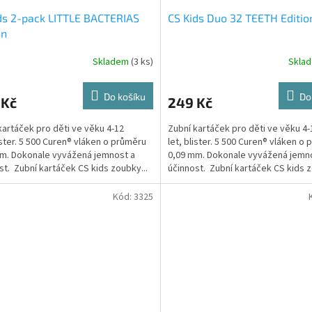
ds 2-pack LITTLE BACTERIAS
CS Kids Duo 32 TEETH Editio
on
Skladem
(3 ks)
Skla
Do košíku
Do
 Kč
249 Kč
kartáček pro děti ve věku 4-12
Zubní kartáček pro děti ve věku 4-
lister. 5 500 Curen® vláken o průměru
let, blister. 5 500 Curen® vláken o
m. Dokonale vyvážená jemnost a
0,09 mm. Dokonale vyvážená jemn
st. Zubní kartáček CS kids zoubky...
účinnost. Zubní kartáček CS kids z
Kód:
3325