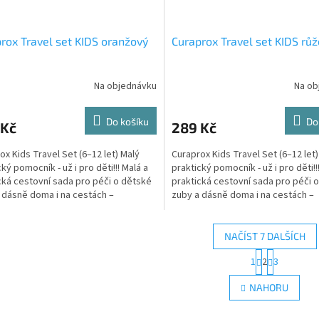
rox Travel set KIDS oranžový
Curaprox Travel set KIDS rů
Na objednávku
Na ob
Do košíku
Do
 Kč
289 Kč
ox Kids Travel Set (6–12 let) Malý
Curaprox Kids Travel Set (6–12 let)
ký pomocník - už i pro děti!!! Malá a
praktický pomocník - už i pro děti!!
cká cestovní sada pro péči o dětské
praktická cestovní sada pro péči 
 dásně doma i na cestách –
zuby a dásně doma i na cestách –
á,...
zábavná,...
NAČÍST 7 DALŠÍCH
S
1
2
3
O
t
r
v
NAHORU
á
l
n
á
k