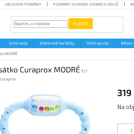
OBCHODNÍ PODMÍNKY
PODMÍNKY OCHRANY OSOBNÍCH ÚDAJŮ
R
HLEDAT
Ústní vody
Elektrické kartáčky
Ústní sprchy
Bělení
rox MODRÉ
sátko Curaprox MODRÉ
527
Curaprox
319
Měrná
Na ob
cena: