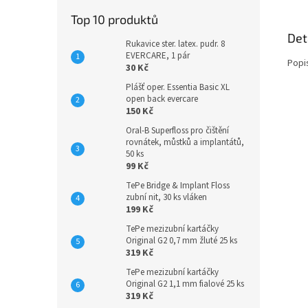
Top 10 produktů
Det
Rukavice ster. latex. pudr. 8
EVERCARE, 1 pár
Popi
30 Kč
Plášť oper. Essentia Basic XL
open back evercare
150 Kč
Oral-B Superfloss pro čištění
rovnátek, můstků a implantátů,
50 ks
99 Kč
TePe Bridge & Implant Floss
zubní nit, 30 ks vláken
199 Kč
TePe mezizubní kartáčky
Original G2 0,7 mm žluté 25 ks
319 Kč
TePe mezizubní kartáčky
Original G2 1,1 mm fialové 25 ks
319 Kč