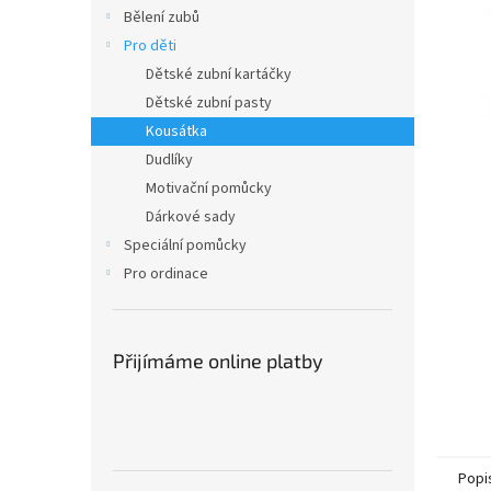
n
Bělení zubů
e
Pro děti
l
Dětské zubní kartáčky
Dětské zubní pasty
Kousátka
Dudlíky
Motivační pomůcky
Dárkové sady
Speciální pomůcky
Pro ordinace
Přijímáme online platby
Popi