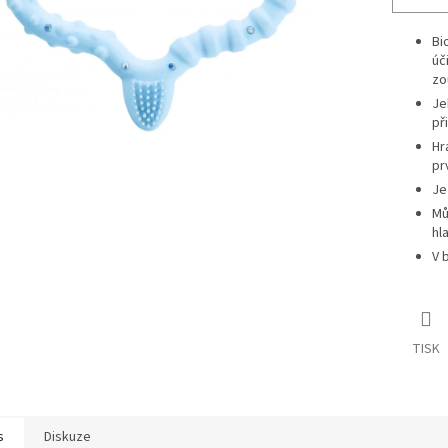
Bi
úč
zo
Je
př
Hr
pr
Je
Mů
hl
V 
TISK
s
Diskuze