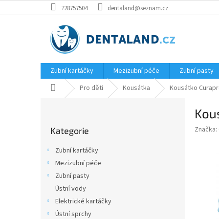
Přejít
728757504
dentaland@seznam.cz
na
obsah
Zubní kartáčky
Mezizubní péče
Zubní pasty
Domů
Pro děti
Kousátka
Kousátko Curap
P
Kou
o
Přeskočit
s
Značka:
Kategorie
kategorie
t
r
Zubní kartáčky
a
Mezizubní péče
n
Zubní pasty
n
í
Ústní vody
p
Elektrické kartáčky
a
Ústní sprchy