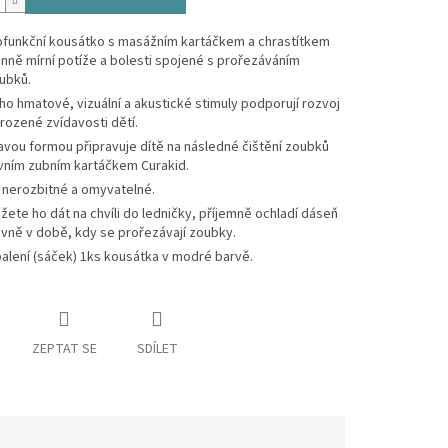
ofunkční kousátko s masážním kartáčkem a chrastítkem
inně mírní potíže a bolesti spojené s prořezáváním
ubků.
ho hmatové, vizuální a akustické stimuly podporují rozvoj
irozené zvídavosti dětí.
avou formou připravuje dítě na následné čištění zoubků
vním zubním kartáčkem Curakid.
 nerozbitné a omyvatelné.
žete ho dát na chvíli do ledničky, příjemně ochladí dáseň
avně v době, kdy se prořezávají zoubky.
balení (sáček) 1ks kousátka v modré barvě.
ZEPTAT SE
SDÍLET