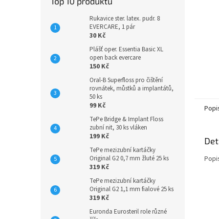
Top 10 produktů
Rukavice ster. latex. pudr. 8
EVERCARE, 1 pár
30 Kč
Plášť oper. Essentia Basic XL
open back evercare
150 Kč
Oral-B Superfloss pro čištění
rovnátek, můstků a implantátů,
50 ks
99 Kč
Popi
TePe Bridge & Implant Floss
zubní nit, 30 ks vláken
199 Kč
Det
TePe mezizubní kartáčky
Popi
Original G2 0,7 mm žluté 25 ks
319 Kč
TePe mezizubní kartáčky
Original G2 1,1 mm fialové 25 ks
319 Kč
Euronda Eurosteril role různé