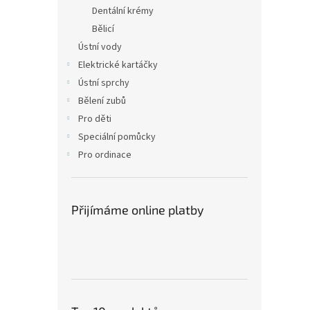
n
Dentální krémy
e
Bělicí
l
Ústní vody
Elektrické kartáčky
Ústní sprchy
Bělení zubů
Pro děti
Speciální pomůcky
Pro ordinace
Přijímáme online platby