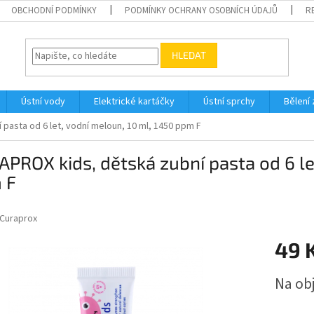
OBCHODNÍ PODMÍNKY
PODMÍNKY OCHRANY OSOBNÍCH ÚDAJŮ
R
HLEDAT
Ústní vody
Elektrické kartáčky
Ústní sprchy
Bělení
pasta od 6 let, vodní meloun, 10 ml, 1450 ppm F
PROX kids, dětská zubní pasta od 6 le
 F
Curaprox
49 
Měrná
Na ob
cena: