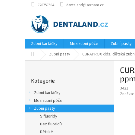
Přejít
728757504
dentaland@seznam.cz
na
obsah
Zubní kartáčky
Mezizubní péče
Zubní pasty
Domů
Zubní pasty
CURAPROX kids, dětská zubní 
P
CURA
o
Přeskočit
s
ppm
Kategorie
kategorie
t
3421
r
Zubní kartáčky
Značka:
a
Mezizubní péče
n
Zubní pasty
n
í
S fluoridy
p
Bez fluoridů
a
Dětské