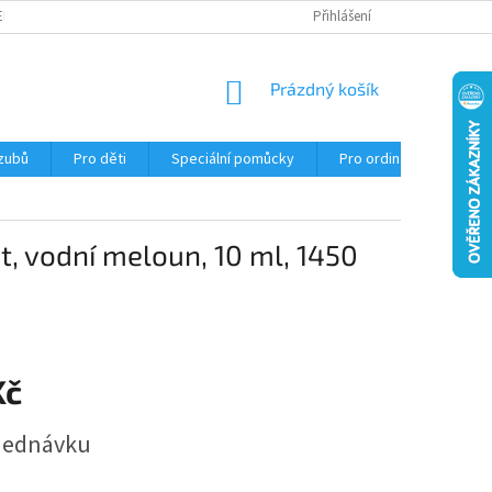
EKLAMACE
Přihlášení
NÁKUPNÍ
Prázdný košík
KOŠÍK
 zubů
Pro děti
Speciální pomůcky
Pro ordinace
Ob
t, vodní meloun, 10 ml, 1450
Kč
jednávku