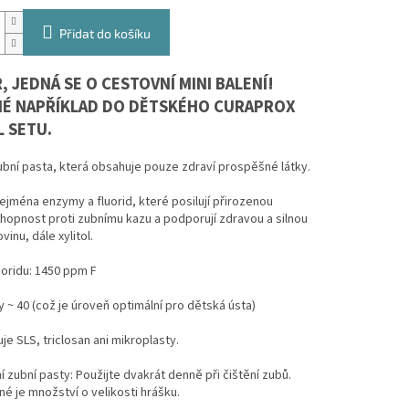
Přidat do košíku
 JEDNÁ SE O CESTOVNÍ MINI BALENÍ!
É NAPŘÍKLAD DO DĚTSKÉHO CURAPROX
L SETU.
bní pasta, která obsahuje pouze zdraví prospěšné látky.
ejména enzymy a fluorid, které posilují přirozenou
opnost proti zubnímu kazu a podporují zdravou a silnou
vinu, dále xylitol.
oridu: 1450 ppm F
 ~ 40 (což je úroveň optimální pro dětská ústa)
e SLS, triclosan ani mikroplasty.
 zubní pasty: Použijte dvakrát denně při čištění zubů.
é je množství o velikosti hrášku.