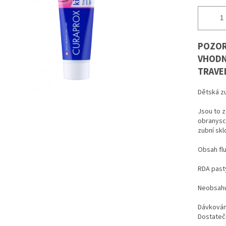
POZOR,
VHODN
TRAVE
Dětská zu
Jsou to z
obranysch
zubní sklo
Obsah flu
RDA pasty
Neobsahuj
Dávkování
Dostatečn