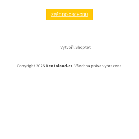
ZPĚT DO OBCHODU
Z
á
Vytvořil Shoptet
p
a
t
Copyright 2026
Dentaland.cz
. Všechna práva vyhrazena.
í