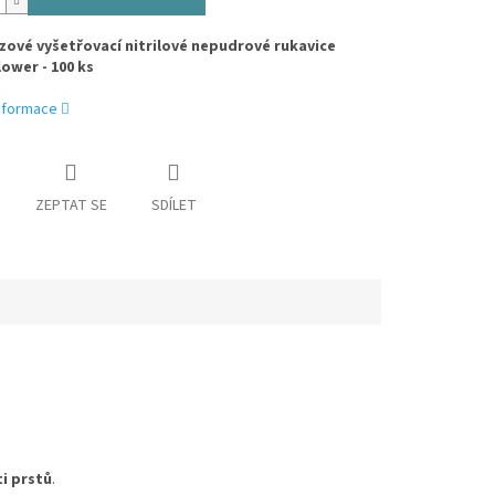
ové vyšetřovací nitrilové nepudrové rukavice
lower - 100 ks
informace
ZEPTAT SE
SDÍLET
ti prstů
.