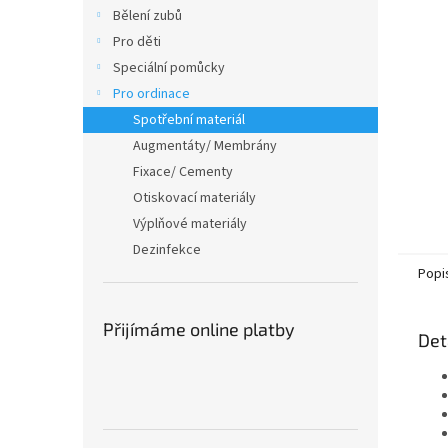
n
Bělení zubů
e
Pro děti
l
Speciální pomůcky
Pro ordinace
Spotřební materiál
Augmentáty/ Membrány
Fixace/ Cementy
Otiskovací materiály
Výplňové materiály
Dezinfekce
Popi
Přijímáme online platby
Det