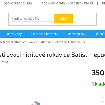
OBCHODNÍ PODMÍNKY
PODMÍNKY OCHRANY OSOBNÍCH ÚDAJŮ
R
HLEDAT
Ústní vody
Elektrické kartáčky
Ústní sprchy
Bělení
šetřovací nitrilové rukavice Batist, nepudrované 100 ks vel. S
třovací nitrilové rukavice Batist, nepu
Batist
350
Měrná
Skla
cena: