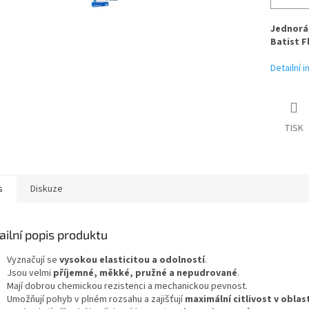
Jednoráz
Batist F
Detailní 
TISK
s
Diskuze
ailní popis produktu
Vyznačují se
vysokou elasticitou a odolností
.
Jsou velmi
příjemné, měkké, pružné a nepudrované
.
Mají dobrou chemickou rezistenci a mechanickou pevnost.
Umožňují pohyb v plném rozsahu a zajišťují
maximální citlivost v oblas