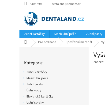
Přejít
728757504
dentaland@seznam.cz
na
obsah
Zubní kartáčky
Mezizubní péče
Zubní pasty
Domů
Pro ordinace
Spotřební materiál
Vy
P
Vyše
o
Přeskočit
s
Značka:
Kategorie
kategorie
t
r
Zubní kartáčky
a
Mezizubní péče
n
Zubní pasty
n
í
Ústní vody
p
Elektrické kartáčky
a
Ústní sprchy