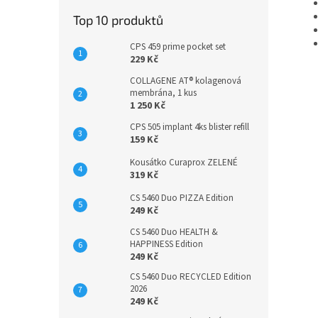
Top 10 produktů
CPS 459 prime pocket set
229 Kč
COLLAGENE AT® kolagenová
membrána, 1 kus
1 250 Kč
CPS 505 implant 4ks blister refill
159 Kč
Kousátko Curaprox ZELENÉ
319 Kč
CS 5460 Duo PIZZA Edition
249 Kč
CS 5460 Duo HEALTH &
HAPPINESS Edition
249 Kč
CS 5460 Duo RECYCLED Edition
2026
249 Kč