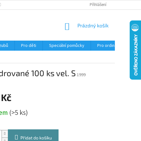
EKLAMACE
Přihlášení
NÁKUPNÍ
Prázdný košík
KOŠÍK
 zubů
Pro děti
Speciální pomůcky
Pro ordinace
Ob
drované 100 ks vel. S
1999
 Kč
dem
(>5 ks)
Přidat do košíku