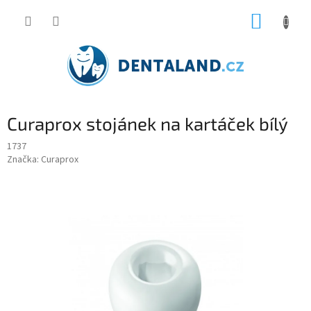
Přejít
NÁKUP
na
obsah
KOŠÍK
Curaprox stojánek na kartáček bílý
1737
Značka:
Curaprox