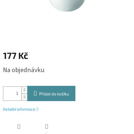
177 Kč
Měrná
Na objednávku
cena:
Přidat do košíku
Detailní informace