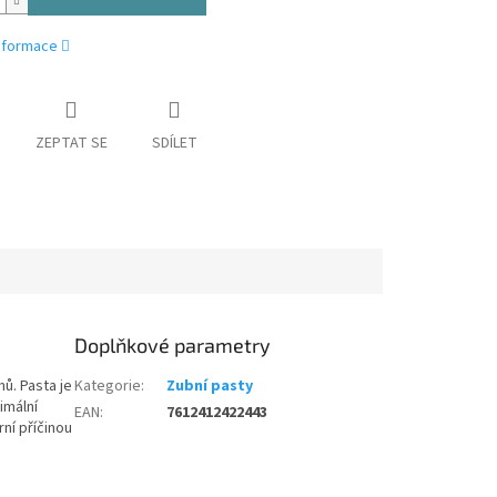
informace
ZEPTAT SE
SDÍLET
Doplňkové parametry
ů. Pasta je
Kategorie
:
Zubní pasty
imální
EAN
:
7612412422443
rní příčinou