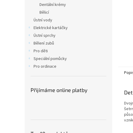
n
Dentální krémy
e
Bělicí
l
Ústní vody
Elektrické kartáčky
Ústní sprchy
Bělení zubů
Pro děti
Speciální pomůcky
Pro ordinace
Popi
Přijímáme online platby
Det
Dvoj
šetrn
působ
vznik