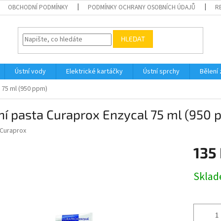
OBCHODNÍ PODMÍNKY
PODMÍNKY OCHRANY OSOBNÍCH ÚDAJŮ
R
HLEDAT
Ústní vody
Elektrické kartáčky
Ústní sprchy
Bělení
 75 ml (950 ppm)
í pasta Curaprox Enzycal 75 ml (950 
Curaprox
135
Měrná
Skla
cena: