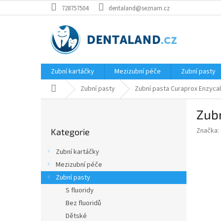
Přejít
728757504
dentaland@seznam.cz
na
obsah
Zubní kartáčky
Mezizubní péče
Zubní pasty
Domů
Zubní pasty
Zubní pasta Curaprox Enzycal
P
Zubn
o
Přeskočit
s
Značka:
Kategorie
kategorie
t
r
Zubní kartáčky
a
Mezizubní péče
n
Zubní pasty
n
í
S fluoridy
p
Bez fluoridů
a
Dětské