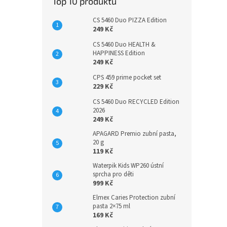
Top 10 produktů
CS 5460 Duo PIZZA Edition
249 Kč
CS 5460 Duo HEALTH &
HAPPINESS Edition
249 Kč
CPS 459 prime pocket set
229 Kč
CS 5460 Duo RECYCLED Edition
2026
249 Kč
APAGARD Premio zubní pasta,
20 g
119 Kč
Waterpik Kids WP260 ústní
sprcha pro děti
999 Kč
Elmex Caries Protection zubní
pasta 2×75 ml
169 Kč