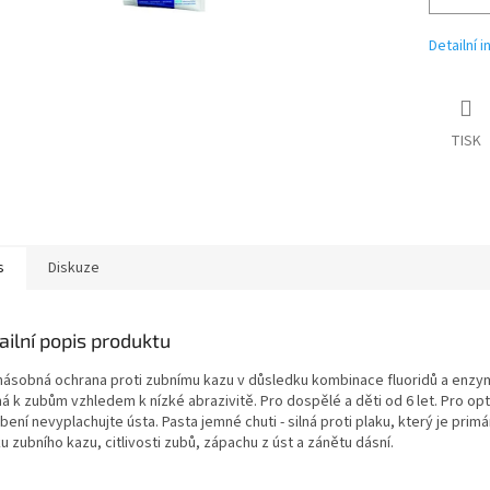
Detailní 
TISK
s
Diskuze
ailní popis produktu
násobná ochrana proti zubnímu kazu v důsledku kombinace fluoridů a enzym
á k zubům vzhledem k nízké abrazivitě. Pro dospělé a děti od 6 let. Pro opt
ení nevyplachujte ústa. Pasta jemné chuti - silná proti plaku, který je primá
u zubního kazu, citlivosti zubů, zápachu z úst a zánětu dásní.