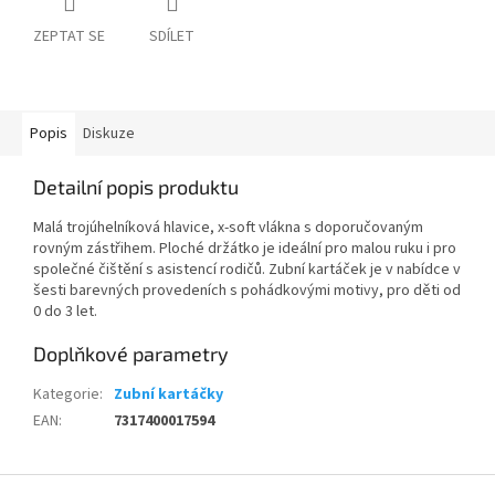
ZEPTAT SE
SDÍLET
Popis
Diskuze
Detailní popis produktu
Malá trojúhelníková hlavice, x-soft vlákna s doporučovaným
rovným zástřihem. Ploché držátko je ideální pro malou ruku i pro
společné čištění s asistencí rodičů. Zubní kartáček je v nabídce v
šesti barevných provedeních s pohádkovými motivy, pro děti od
0 do 3 let.
Doplňkové parametry
Kategorie
:
Zubní kartáčky
EAN
:
7317400017594
Z