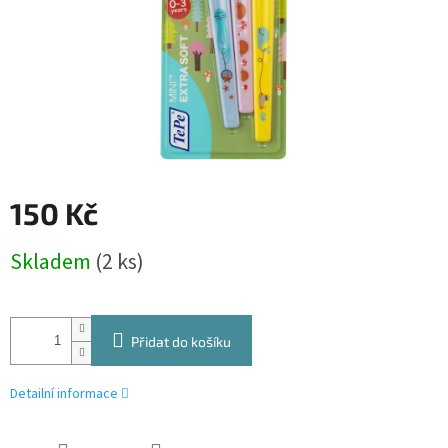
150 Kč
Měrná
Skladem
(2 ks)
cena:
Přidat do košíku
Detailní informace