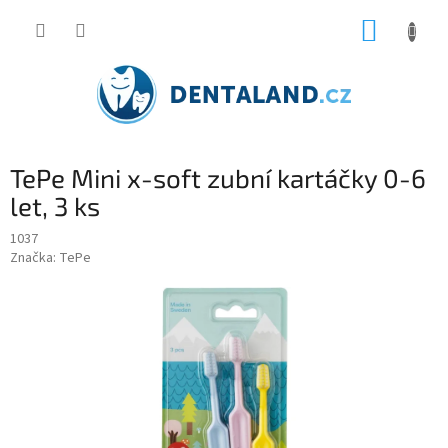
Přejít
NÁKUP
na
obsah
KOŠÍK
TePe Mini x-soft zubní kartáčky 0-6
let, 3 ks
1037
Značka:
TePe