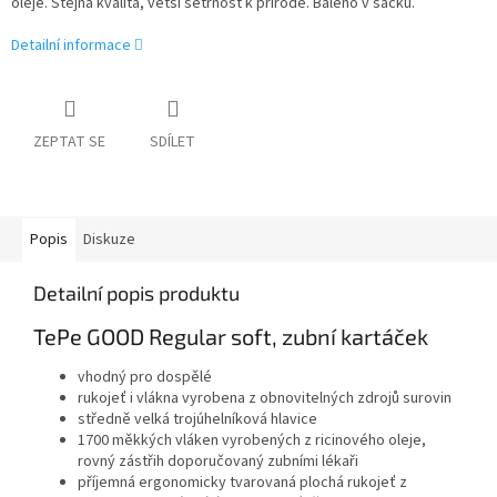
oleje. Stejná kvalita, větší šetrnost k přírodě. Baleno v sáčku.
Detailní informace
ZEPTAT SE
SDÍLET
Popis
Diskuze
Detailní popis produktu
TePe GOOD Regular soft, zubní kartáček
vhodný pro dospělé
rukojeť i vlákna vyrobena z obnovitelných zdrojů surovin
středně velká trojúhelníková hlavice
1700 měkkých vláken vyrobených z ricinového oleje,
rovný zástřih doporučovaný zubními lékaři
příjemná ergonomicky tvarovaná plochá rukojeť z