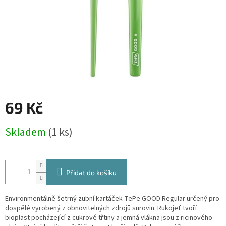
69 Kč
Měrná
Skladem
(1 ks)
cena:
Přidat do košíku
Environmentálně šetrný zubní kartáček TePe GOOD Regular určený pro
dospělé vyrobený z obnovitelných zdrojů surovin. Rukojeť tvoří
bioplast pocházející z cukrové třtiny a jemná vlákna jsou z ricinového