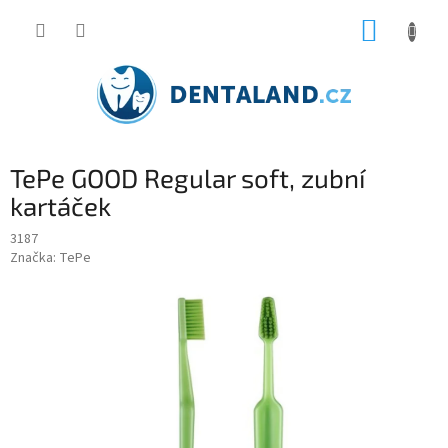
Přejít
NÁKUP
na
obsah
KOŠÍK
TePe GOOD Regular soft, zubní
kartáček
3187
Značka:
TePe