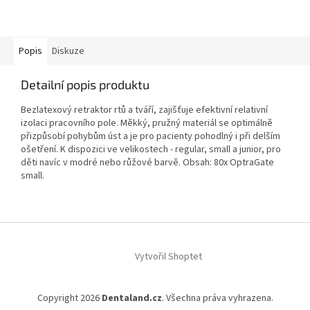
Popis
Diskuze
Detailní popis produktu
Bezlatexový retraktor rtů a tváří, zajišťuje efektivní relativní
izolaci pracovního pole. Měkký, pružný materiál se optimálně
přizpůsobí pohybům úst a je pro pacienty pohodlný i při delším
ošetření. K dispozici ve velikostech - regular, small a junior, pro
děti navíc v modré nebo růžové barvě. Obsah: 80x OptraGate
small.
Z
á
Vytvořil Shoptet
p
a
t
Copyright 2026
Dentaland.cz
. Všechna práva vyhrazena.
í