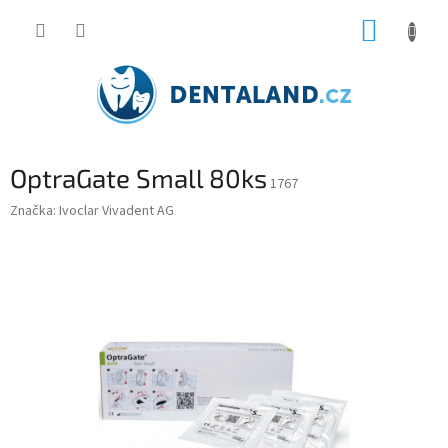
Přejít
NÁKUP
na
obsah
KOŠÍK
OptraGate Small 80ks
1767
Značka:
Ivoclar Vivadent AG