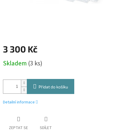
3 300 Kč
Měrná
Skladem
(3 ks)
cena:
Přidat do košíku
Detailní informace
ZEPTAT SE
SDÍLET