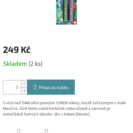
249 Kč
Měrná
Skladem
(2 ks)
cena:
Přidat do košíku
S více než 5460 ultra jemnými CUREN vlákny, hustě seřazenými v malé
hlavičce, čistí tento zubní kartáček velmi účinně a zároveň je
mimořádně šetrný k dásním. 2ks v balení (blister).