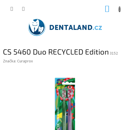
Přejít
NÁKUP
na
obsah
KOŠÍK
CS 5460 Duo RECYCLED Edition
3152
Značka:
Curaprox