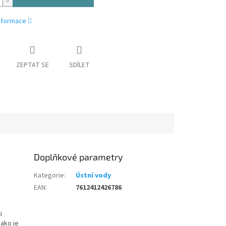
informace
ZEPTAT SE
SDÍLET
Doplňkové parametry
Kategorie
:
Ústní vody
EAN
:
7612412426786
i
jako je