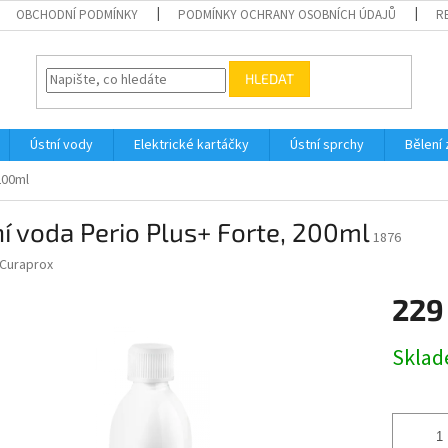
OBCHODNÍ PODMÍNKY
PODMÍNKY OCHRANY OSOBNÍCH ÚDAJŮ
R
HLEDAT
Ústní vody
Elektrické kartáčky
Ústní sprchy
Bělení
200ml
í voda Perio Plus+ Forte, 200ml
1876
Curaprox
229
Měrná
Skla
cena: