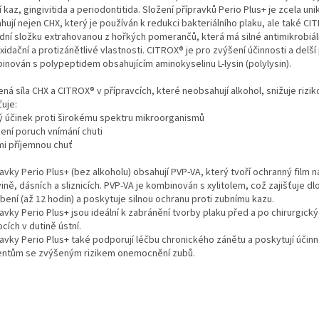
 kaz, gingivitida a periodontitida. Složení přípravků Perio Plus+ je zcela unik
ují nejen CHX, který je používán k redukci bakteriálního plaku, ale také CI
odní složku extrahovanou z hořkých pomerančů, která má silné antimikrobiál
xidační a protizánětlivé vlastnosti. CITROX® je pro zvýšení účinnosti a delš
inován s polypeptidem obsahujícím aminokyselinu L-lysin (polylysin).
ná síla CHX a CITROX® v přípravcích, které neobsahují alkohol, snižuje rizik
ťuje:
lný účinek proti širokému spektru mikroorganismů
žení poruch vnímání chuti
mi příjemnou chuť
avky Perio Plus+ (bez alkoholu) obsahují PVP-VA, který tvoří ochranný film n
ině, dásních a sliznicích. PVP-VA je kombinován s xylitolem, což zajišťuje 
bení (až 12 hodin) a poskytuje silnou ochranu proti zubnímu kazu.
avky Perio Plus+ jsou ideální k zabránění tvorby plaku před a po chirurgick
cích v dutině ústní.
ravky Perio Plus+ také podporují léčbu chronického zánětu a poskytují úči
entům se zvýšeným rizikem onemocnění zubů.