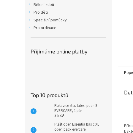
n
Bělení zubů
e
Pro děti
l
Speciální pomůcky
Pro ordinace
Přijímáme online platby
Popi
Det
Top 10 produktů
Rukavice ster. latex. pudr. 8
EVERCARE, 1 pár
30 Kč
Plášť oper. Essentia Basic XL
Příro
open back evercare
bakte