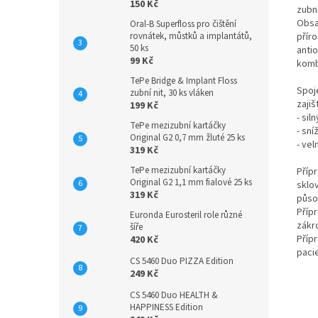
150 Kč
zubní
Obsah
Oral-B Superfloss pro čištění
přír
rovnátek, můstků a implantátů,
50 ks
antio
99 Kč
komb
TePe Bridge & Implant Floss
Spoje
zubní nit, 30 ks vláken
zajiš
199 Kč
- si
TePe mezizubní kartáčky
- sní
Original G2 0,7 mm žluté 25 ks
- vel
319 Kč
TePe mezizubní kartáčky
Přípr
Original G2 1,1 mm fialové 25 ks
sklov
319 Kč
půso
Přípr
Euronda Eurosteril role různé
zákro
šíře
Příp
420 Kč
paci
CS 5460 Duo PIZZA Edition
249 Kč
CS 5460 Duo HEALTH &
HAPPINESS Edition