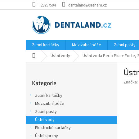
Přejít
728757504
dentaland@seznam.cz
na
obsah
Zubní kartáčky
Mezizubní péče
Zubní pasty
Domů
Ústní vody
Ústní voda Perio Plus+ Forte, 
P
Ústn
o
Přeskočit
s
Značka:
Kategorie
kategorie
t
r
Zubní kartáčky
a
Mezizubní péče
n
Zubní pasty
n
í
Ústní vody
p
Elektrické kartáčky
a
Ústní sprchy