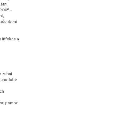
átní.
TROX® –
ní,
í působení
o infekce a
a zubní
dlouhodobé
ých
nnou pomoc