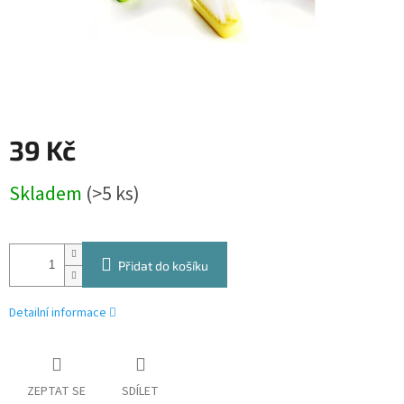
39 Kč
Měrná
Skladem
(>5 ks)
cena:
Přidat do košíku
Detailní informace
ZEPTAT SE
SDÍLET