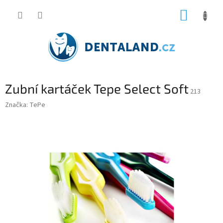
Přejít
NÁKUP
na
obsah
KOŠÍK
Zubní kartáček Tepe Select Soft
213
Značka:
TePe