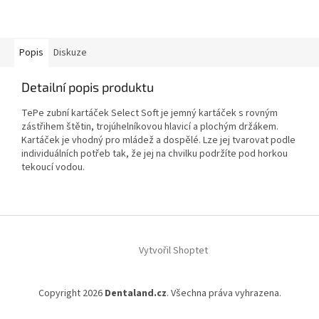
Popis
Diskuze
Detailní popis produktu
TePe zubní kartáček Select Soft je jemný kartáček s rovným
zástřihem štětin, trojúhelníkovou hlavicí a plochým držákem.
Kartáček je vhodný pro mládež a dospělé. Lze jej tvarovat podle
individuálních potřeb tak, že jej na chvilku podržíte pod horkou
tekoucí vodou.
Z
á
Vytvořil Shoptet
p
a
t
Copyright 2026
Dentaland.cz
. Všechna práva vyhrazena.
í