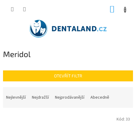
Přejít
NÁKUP
na
obsah
KOŠÍK
Meridol
OTEVŘÍT FILTR
Ř
a
Nejlevnější
Nejdražší
Nejprodávanější
Abecedně
z
e
V
n
Kód:
33
ý
í
p
p