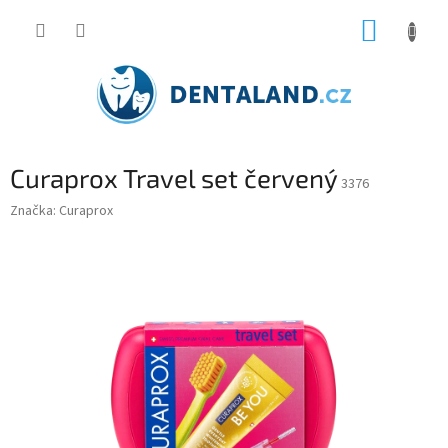
Přejít
NÁKUP
na
obsah
KOŠÍK
Curaprox Travel set červený
3376
Značka:
Curaprox