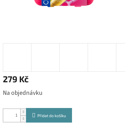
279 Kč
Měrná
Na objednávku
cena:
Přidat do košíku